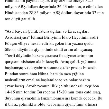
Hindistanın payına düşüb. 6 ay ərzində ölkəyə 32.5
milyon ABŞ dolları dəyərində 36.43 min ton, o cümlədən
Hindistandan 28.85 milyon ABŞ dolları dəyərində 32 min
ton düyü gətirilib.
“Azərbaycan Çəltik İstehsalçıları və İxracatçıları
Assosiasiyası” İctimai Birliyinin İdarə Heyətinin sədri
Rövşən Əliyev hesab edir ki, gələn ilin yazına qədər
ölkədə düyünün qiymətində ciddi artım olmayacaq:
“Yerli düyünün bazara çıxması ilə qiymət artımının
qarşısını nisbətən ala biləcəyik. Artıq çəltik yığımına
başlamışıq və oktyabrın sonuna qədər proses bitəcək.
Bundan sonra həm köhnə, həm də təzə yığılan
məhsulların emalına başlanılacaq və onlar bazara
çıxarılacaq. Azərbaycanın illik çəltik istehsalı təqribən
14-15 min tondur. Bu rəqəmi 15-20 min tona çatdırsaq,
düyünün qiymətinin tənzimlənməsinə kömək edəcək. Bu
il bir az çətinliklər oldu. Gübrənin qiymətinin artması