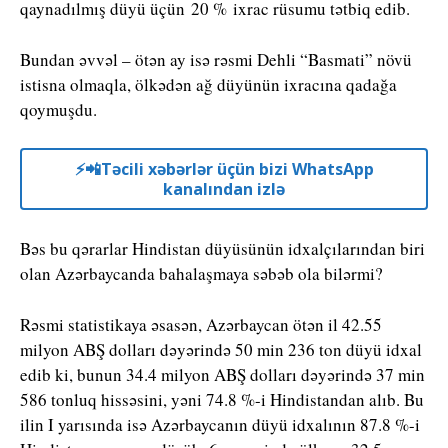
qaynadılmış düyü üçün 20 % ixrac rüsumu tətbiq edib.
Bundan əvvəl – ötən ay isə rəsmi Dehli “Basmati” növü
istisna olmaqla, ölkədən ağ düyünün ixracına qadağa
qoymuşdu.
⚡️📲Təcili xəbərlər üçün bizi WhatsApp
kanalından izlə
Bəs bu qərarlar Hindistan düyüsünün idxalçılarından biri
olan Azərbaycanda bahalaşmaya səbəb ola bilərmi?
Rəsmi statistikaya əsasən, Azərbaycan ötən il 42.55
milyon ABŞ dolları dəyərində 50 min 236 ton düyü idxal
edib ki, bunun 34.4 milyon ABŞ dolları dəyərində 37 min
586 tonluq hissəsini, yəni 74.8 %-i Hindistandan alıb. Bu
ilin I yarısında isə Azərbaycanın düyü idxalının 87.8 %-i