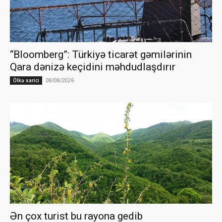
“Bloomberg”: Türkiyə ticarət gəmilərinin
Qara dənizə keçidini məhdudlaşdırır
08/08/2026
Ölkə xarici
Ən çox turist bu rayona gedib