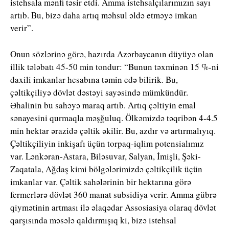
istehsala mənfi təsir etdi. Amma istehsalçılarımızın sayı
artıb. Bu, bizə daha artıq məhsul əldə etməyə imkan
verir”.
Onun sözlərinə görə, hazırda Azərbaycanın düyüyə olan
illik tələbatı 45-50 min tondur: “Bunun təxminən 15 %-ni
daxili imkanlar hesabına təmin edə bilirik. Bu,
çəltikçiliyə dövlət dəstəyi sayəsində mümkündür.
Əhalinin bu sahəyə maraq artıb. Artıq çəltiyin emal
sənayesini qurmaqla məşğuluq. Ölkəmizdə təqribən 4-4.5
min hektar ərazidə çəltik əkilir. Bu, azdır və artırmalıyıq.
Çəltikçiliyin inkişafı üçün torpaq-iqlim potensialımız
var. Lənkəran-Astara, Biləsuvar, Salyan, İmişli, Şəki-
Zaqatala, Ağdaş kimi bölgələrimizdə çəltikçilik üçün
imkanlar var. Çəltik sahələrinin bir hektarına görə
fermerlərə dövlət 360 manat subsidiya verir. Amma gübrə
qiymətinin artması ilə əlaqədar Assosiasiya olaraq dövlət
qarşısında məsələ qaldırmışıq ki, bizə istehsal