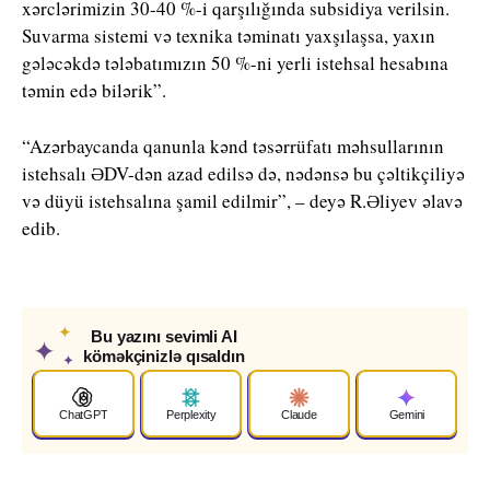
xərclərimizin 30-40 %-i qarşılığında subsidiya verilsin.
Suvarma sistemi və texnika təminatı yaxşılaşsa, yaxın
gələcəkdə tələbatımızın 50 %-ni yerli istehsal hesabına
təmin edə bilərik”.
“Azərbaycanda qanunla kənd təsərrüfatı məhsullarının
istehsalı ƏDV-dən azad edilsə də, nədənsə bu çəltikçiliyə
və düyü istehsalına şamil edilmir”, – deyə R.Əliyev əlavə
edib.
✦
Bu yazını sevimli AI
✦
köməkçinizlə qısaldın
✦
ChatGPT
Perplexity
Claude
Gemini