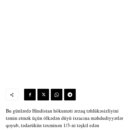
Bu günlərdə Hindistan hökuməti ərzaq təhlükəsizliyini
təmin etmək üçün ölkədən düyü ixracına məhdudiyyətlər
qoyub, tədarükün təxminən 1/3-ni təşkil edən