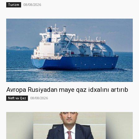
08/08/2026
Turizm
Avropa Rusiyadan maye qaz idxalını artırıb
08/08/2026
Neft və Qaz