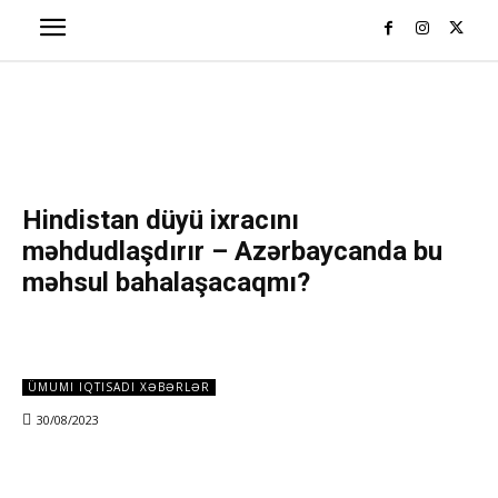
Hindistan düyü ixracını
məhdudlaşdırır – Azərbaycanda bu
məhsul bahalaşacaqmı?
ÜMUMI IQTISADI XƏBƏRLƏR
30/08/2023