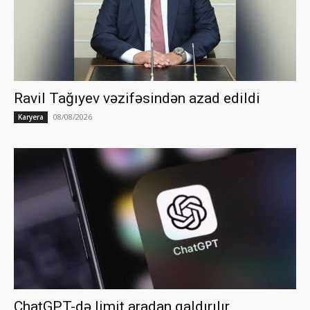
Ravil Tağıyev vəzifəsindən azad edildi
08/08/2026
Karyera
ChatGPT-də limit aradan qaldırılır