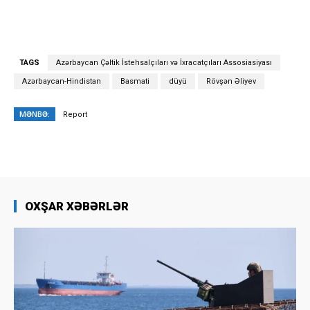
TAGS
Azərbaycan Çəltik İstehsalçıları və İxracatçıları Assosiasiyası
Azərbaycan-Hindistan
Basmati
düyü
Rövşən Əliyev
MƏNBƏ:
Report
OXŞAR XƏBƏRLƏR