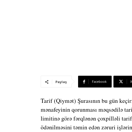
Facebook
X
Paylaş
Tarif (Qiymət) Şurasının bu gün keçir
mənafeyinin qorunması məqsədilə tarifl
limitinə görə fərqlənən çoxpilləli tari
ödənilməsini təmin edən zəruri işlərin