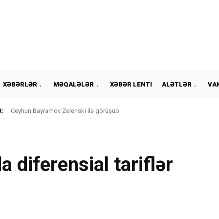
XƏBƏRLƏR
MƏQALƏLƏR
XƏBƏR LENTI
ALƏTLƏR
VA
:
Ceyhun Bayramov Zelenski ilə görüşüb
a diferensial tariflər