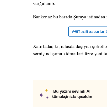
vurğulanıb.
Banker.az bu barədə Şuraya istinadən x
⚡️📲Təcili xəbərlə
Xatırladaq ki, iclasda daşıyıcı şirkətl
sərnişindaşıma xidmətləri üzrə yeni tar
✦
Bu yazını sevimli AI
✦
köməkçinizlə qısaldın
✦