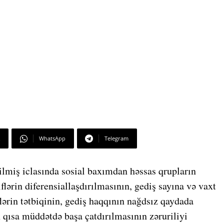
WhatsApp
Telegram
ilmiş iclasında sosial baxımdan həssas qrupların
ərin diferensiallaşdırılmasının, gediş sayına və vaxt
flərin tətbiqinin, gediş haqqının nağdsız qaydada
 qısa müddətdə başa çatdırılmasının zəruriliyi