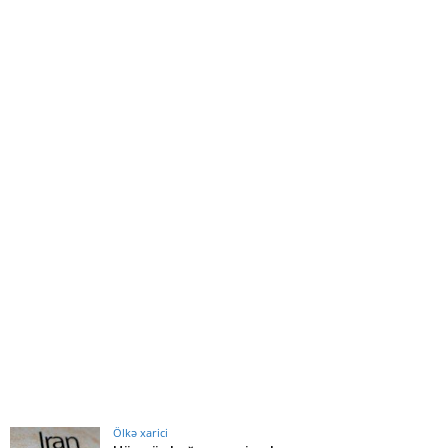
Ölkə xarici