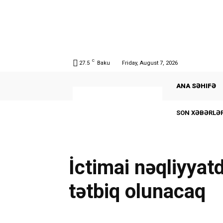
C
27.5
Baku
Friday, August 7, 2026
ANA SƏHIFƏ
SON XƏBƏRLƏR
İctimai nəqliyyatd
tətbiq olunacaq