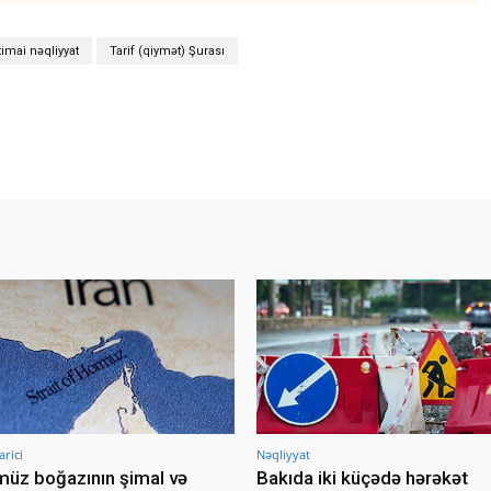
timai nəqliyyat
Tarif (qiymət) Şurası
arici
Nəqliyyat
üz boğazının şimal və
Bakıda iki küçədə hərəkət