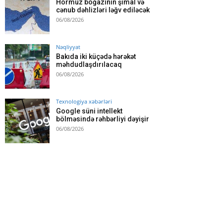
Hörmüz boğazının şimal və
cənub dəhlizləri ləğv ediləcək
06/08/2026
Nəqliyyat
Bakıda iki küçədə hərəkət
məhdudlaşdırılacaq
06/08/2026
Texnologiya xəbərləri
Google süni intellekt
bölməsində rəhbərliyi dəyişir
06/08/2026