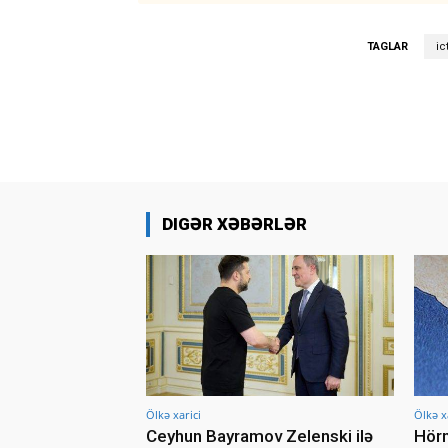
TAGLAR
ic
DIGƏR XƏBƏRLƏR
Ölkə xarici
Ölkə x
Ceyhun Bayramov Zelenski ilə
Hörm