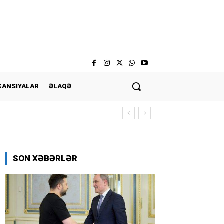
KANSIYALAR
ƏLAQƏ
SON XƏBƏRLƏR