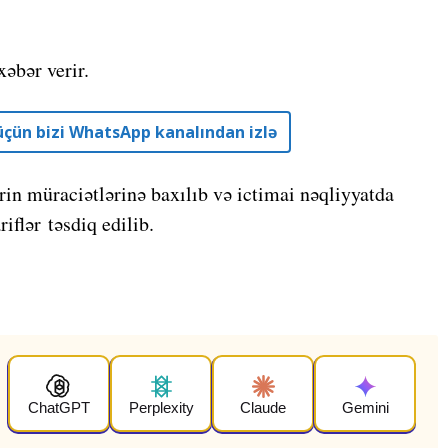
əbər verir.
r üçün bizi WhatsApp kanalından izlə
ərin müraciətlərinə baxılıb və ictimai nəqliyyatda
iflər təsdiq edilib.
ChatGPT
Perplexity
Claude
Gemini