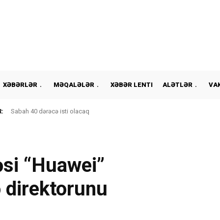
XƏBƏRLƏR
MƏQALƏLƏR
XƏBƏR LENTI
ALƏTLƏR
VA
:
Sabah 40 dərəcə isti olacaq
si “Huawei”
ə direktorunu