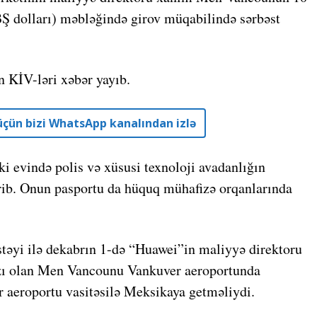
Ş dolları) məbləğində girov müqabilində sərbəst
n KİV-ləri xəbər yayıb.
r üçün bizi WhatsApp kanalından izlə
vində polis və xüsusi texnoloji avadanlığın
erib. Onun pasportu da hüquq mühafizə orqanlarında
təyi ilə dekabrın 1-də “Huawei”in maliyyə direktoru
qızı olan Men Vancounu Vankuver aeroportunda
aeroportu vasitəsilə Meksikaya getməliydi.