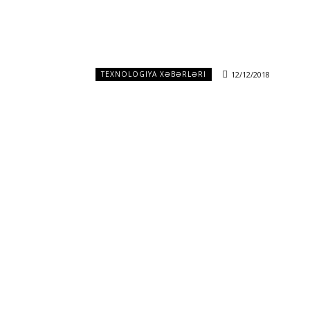
12/12/2018
TEXNOLOGIYA XƏBƏRLƏRI