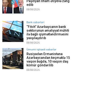
Paşinyan İlham Əliyevə zəng
edib
08/08/2026
Bank xəbərləri
“Fitch” Azərbaycanın bank
sektorunun əməliyyat mühiti
ilə bağlı qiymətləndirməsini
yaxşılaşdırıb
08/08/2026
Ümumi iqtisadi xəbərlər
Rusiyadan Ermənistana
Azərbaycandan keçməklə 15
vaqon buğda, 10 vaqon daş
kömür göndərilib
08/08/2026