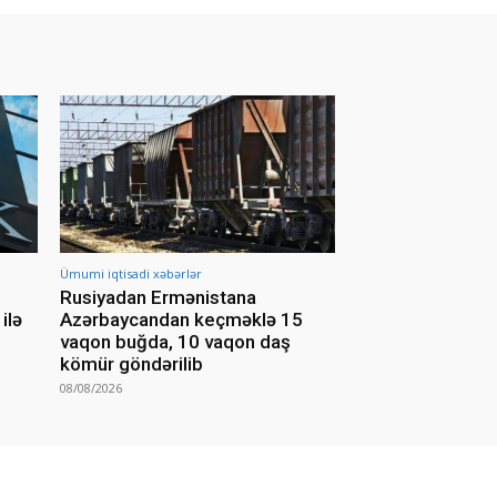
Ümumi iqtisadi xəbərlər
Rusiyadan Ermənistana
ilə
Azərbaycandan keçməklə 15
vaqon buğda, 10 vaqon daş
kömür göndərilib
08/08/2026