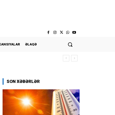
KANSIYALAR
ƏLAQƏ
SON XƏBƏRLƏR