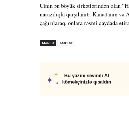
Çinin ən böyük şirkətlərindən olan “H
narazılıqla qarşılanıb. Kanadanın və A
çağırılaraq, onlara rəsmi qaydada etira
MƏNBƏ
AzərTac
✦
Bu yazını sevimli AI
✦
köməkçinizlə qısaldın
✦