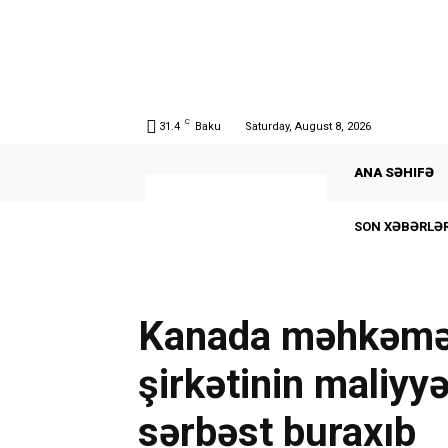
C
31.4
Baku
Saturday, August 8, 2026
ANA SƏHIFƏ
SON XƏBƏRLƏR
Kanada məhkəmə
şirkətinin maliyy
sərbəst buraxıb