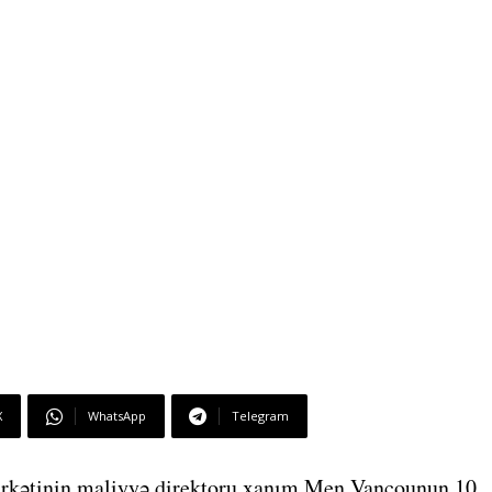
X
WhatsApp
Telegram
rkətinin maliyyə direktoru xanım Men Vancounun 10