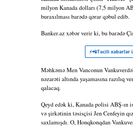
milyon Kanada dolları (7,5 milyon AB
buraxılması barədə qərar qəbul edib.
Banker.az xəbər verir ki, bu barədə Çi
⚡️📲Təcili xəbərlə
Məhkəmə Men Vanconun Vankuverdəki e
nəzarəti altında yaşamasına razılıq v
qalacaq.
Qeyd edək ki, Kanada polisi ABŞ-ın is
və şirkətinin təsisçisi Jen Cenfeyin 
saxlamışdı. O, Honqkonqdan Vankuver 