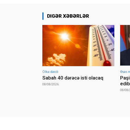
DIGƏR XƏBƏRLƏR
Ölkə daxili
Əsas 
Sabah 40 dərəcə isti olacaq
Paşi
edib
08/08/2026
08/08/