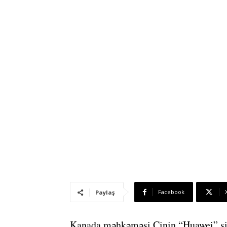
Facebook
Paylaş
Kanada məhkəməsi Çinin “Huawei” şi