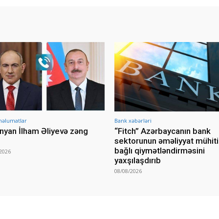
məlumatlar
Bank xəbərləri
nyan İlham Əliyevə zəng
“Fitch” Azərbaycanın bank
sektorunun əməliyyat mühiti 
bağlı qiymətləndirməsini
2026
yaxşılaşdırıb
08/08/2026