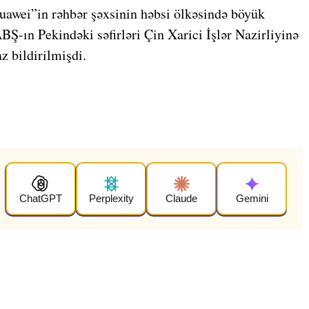
uawei”in rəhbər şəxsinin həbsi ölkəsində böyük
BŞ-ın Pekindəki səfirləri Çin Xarici İşlər Nazirliyinə
z bildirilmişdi.
ChatGPT
Perplexity
Claude
Gemini