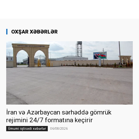
OXŞAR XƏBƏRLƏR
İran və Azərbaycan sərhəddə gömrük
rejimini 24/7 formatına keçirir
06/08/2026
Ümumi iqtisadi xəbərlər