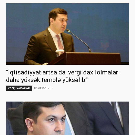
“İqtisadiyyat artsa da, vergi daxilolmaları
daha yüksək templə yüksəlib”
05/08/2026
Vergi xəbərləri