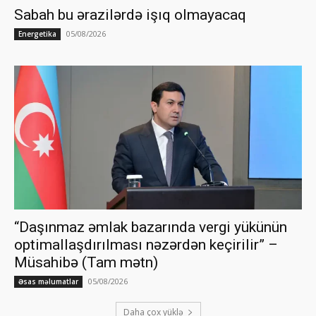
Sabah bu ərazilərdə işıq olmayacaq
05/08/2026
Energetika
“Daşınmaz əmlak bazarında vergi yükünün
optimallaşdırılması nəzərdən keçirilir” –
Müsahibə (Tam mətn)
05/08/2026
Əsas məlumatlar
Daha çox yüklə