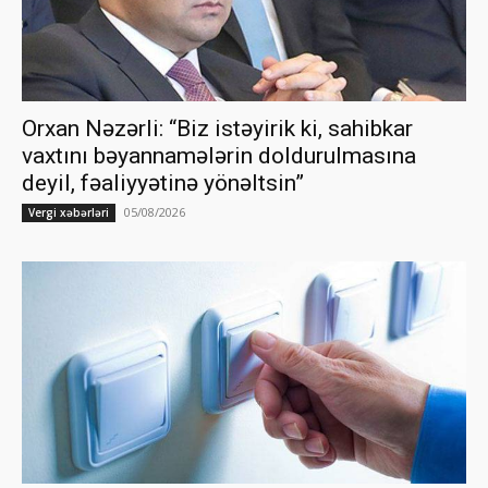
Orxan Nəzərli: “Biz istəyirik ki, sahibkar
vaxtını bəyannamələrin doldurulmasına
deyil, fəaliyyətinə yönəltsin”
05/08/2026
Vergi xəbərləri