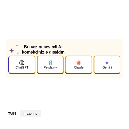
✦
Bu yazını sevimli AI
✦
köməkçinizlə qısaldın
✦
ChatGPT
Perplexity
Claude
Gemini
TAGS
məzənnə