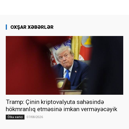
OXŞAR XƏBƏRLƏR
Tramp: Çinin kriptovalyuta sahəsində
hökmranlıq etməsinə imkan verməyəcəyik
07/08/2026
Ölkə xarici