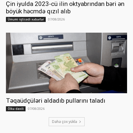
Çin iyulda 2023-cü ilin oktyabrından bəri ən
böyük həcmdə qızıl alıb
07/08/2026
Ümumi iqtisadi xəbərlər
Təqaüdçüləri aldadıb pullarını taladı
07/08/2026
Ölkə daxili
Daha çox yüklə