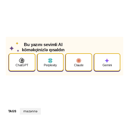
✦
Bu yazını sevimli AI
✦
köməkçinizlə qısaldın
✦
ChatGPT
Perplexity
Claude
Gemini
TAGS
məzənnə