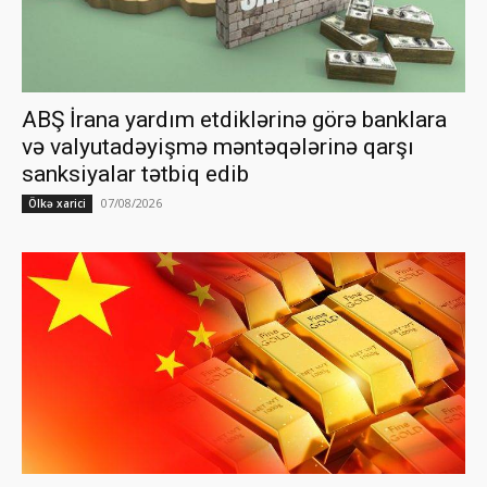
ABŞ İrana yardım etdiklərinə görə banklara
və valyutadəyişmə məntəqələrinə qarşı
sanksiyalar tətbiq edib
07/08/2026
Ölkə xarici