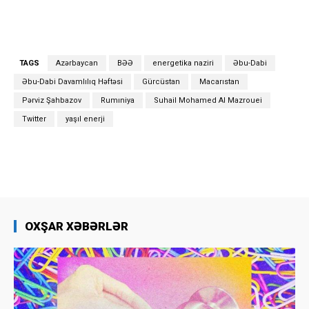
TAGS
Azərbaycan
BƏƏ
energetika naziri
Əbu-Dabi
Əbu-Dabi Davamlılıq Həftəsi
Gürcüstan
Macarıstan
Pərviz Şahbazov
Rumıniya
Suhail Mohamed Al Mazrouei
Twitter
yaşıl enerji
OXŞAR XƏBƏRLƏR