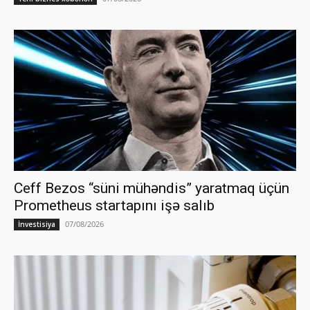
Ceff Bezos “süni mühəndis” yaratmaq üçün
Prometheus startapını işə salıb
07/08/2026
İnvestisiya