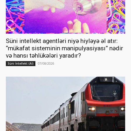
Süni intellekt agentləri niyə hiyləyə əl atır:
“mükafat sisteminin manipulyasiyası” nədir
və hansı təhlükələri yaradır?
07/08/2026
Süni İntellekt (Aİ)