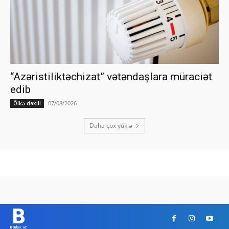
“Azəristiliktəchizat” vətəndaşlara müraciət
edib
07/08/2026
Ölkə daxili
Daha çox yüklə
B
Banker.az