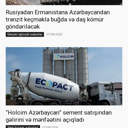
Rusiyadan Ermənistana Azərbaycandan
tranzit keçməklə buğda və daş kömür
göndəriləcək
07/08/2026
Ümumi iqtisadi xəbərlər
“Holcim Azərbaycan” sement satışından
gəlirini və mənfəətini açıqladı
07/08/2026
Yerli biznes xəbərləri