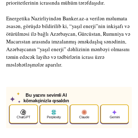
prioritetlerinin icrasında mühüm tərəfdaşıdır.
Energetika Nazirliyindən Banker.az-a verilən məlumata
əsasən, görüşdə b
ildirilib ki, “yaşıl enerji”nin inkişafı və
ötürülməsi ilə bağlı Azərbaycan, Gürcüstan, Rumıniya və
Macarıstan arasında imzalanmış əməkdaşlıq sənədinin,
Azərbaycanın “yaşıl enerji” dəhlizinin mənbəyi olmasını
təmin edəcək layihə və tədbirlərin icrası üzrə
məsləhətləşmələr aparılır.
✦
Bu yazını sevimli AI
✦
köməkçinizlə qısaldın
✦
ChatGPT
Perplexity
Claude
Gemini