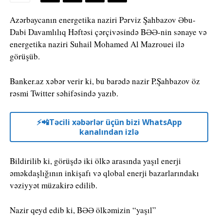
Azərbaycanın energetika naziri Pərviz Şahbazov Əbu-
Dabi Davamlılıq Həftəsi çərçivəsində BƏƏ-nin sənaye və
energetika naziri Suhail Mohamed Al Mazrouei ilə
görüşüb.
Banker.az xəbər verir ki, bu barədə nazir P.Şahbazov öz
rəsmi Twitter səhifəsində yazıb.
⚡️📲Təcili xəbərlər üçün bizi WhatsApp
kanalından izlə
Bildirilib ki, görüşdə iki ölkə arasında yaşıl enerji
əməkdaşlığının inkişafı və qlobal enerji bazarlarındakı
vəziyyət müzakirə edilib.
Nazir qeyd edib ki, BƏƏ ölkəmizin “yaşıl”