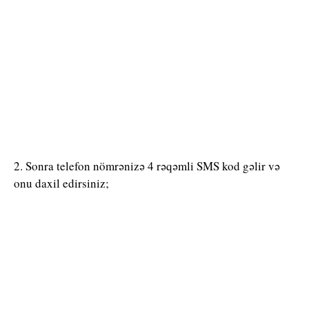
2. Sonra telefon nömrənizə 4 rəqəmli SMS kod gəlir və
onu daxil edirsiniz;