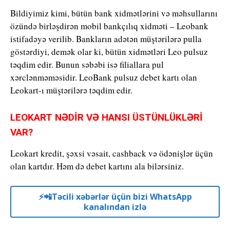
Bildiyimiz kimi, bütün bank xidmətlərini və məhsullarını
özündə birləşdirən mobil bankçılıq xidməti – Leobank
istifadəyə verilib. Bankların adətən müştərilərə pulla
göstərdiyi, demək olar ki, bütün xidmətləri Leo pulsuz
təqdim edir. Bunun səbəbi isə filiallara pul
xərclənməməsidir. LeoBank pulsuz debet kartı olan
Leokart-ı müştərilərə təqdim edir.
LEOKART NƏDİR VƏ HANSI ÜSTÜNLÜKLƏRİ
VAR?
Leokart kredit, şəxsi vəsait, cashback və ödənişlər üçün
olan kartdır. Həm də debet kartını ala bilərsiniz.
⚡️📲Təcili xəbərlər üçün bizi WhatsApp
kanalından izlə