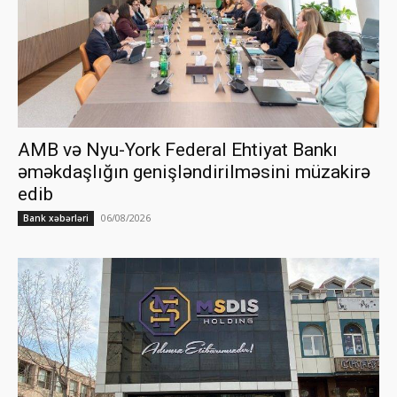
AMB və Nyu-York Federal Ehtiyat Bankı
əməkdaşlığın genişləndirilməsini müzakirə
edib
06/08/2026
Bank xəbərləri