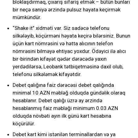
bloklaşdırmaq, çıxarış sifariş etmək – bütün bunları
bir neçə saniyə ərzində pulsuz həyata keçirmək
mümkündür.
“Shake it” xidməti var. Siz sadəcə telefonu
silkələyib, köçürməni həyata keçirə bilərsiniz. Bunun
üçün kart nömrəsini və hətta alıcının telefon
nömrəsini bilməyə ehtiyac yoxdur. Ödəyici ilə alıcı
bir-birindən kifayət qədər dərəcədə yaxın
yerdədilərsə, Leobank tətbiqetməsinə daxil olub,
telefonu silkələmək kifayətdir.
Debet qalığına faiz dərəcəsi debet qalığında
minimal 10 AZN məbləğ olduqda gündəlik olaraq
hesablanır. Debet qalığı üzrə ay ərzində
hesablanmış faiz məbləği minimum 0.03 AZN
olduqda növbəti ayın ilk günü kart hesabına
köçürülür.
Debet kart kimi istənilən terminallardan və ya