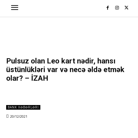
Pulsuz olan Leo kart nədir, hansı
üstünlükləri var və necə əldə etmək
olar? – İZAH
BANK XƏBƏRLƏRI
20/12/2021