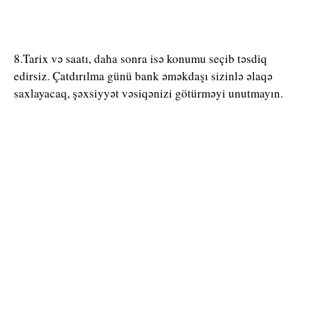
8.Tarix və saatı, daha sonra isə konumu seçib təsdiq
edirsiz. Çatdırılma günü bank əməkdaşı sizinlə əlaqə
saxlayacaq, şəxsiyyət vəsiqənizi götürməyi unutmayın.