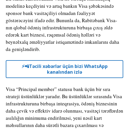
modelinə keçdiyini və artıq bankın Visa şəbəkəsində
sponsor bank vasitəçiliyi olmadan fəaliyyət
göstərəcəyini ifadə edir. Bununla da, Rabitəbank Visa-
nın qlobal ödəniş infrastrukturuna birbaşa çıxış əldə
edərək kart biznesi, rəqəmsal ödəniş həlləri və
beynəlxalq əməliyyatlar istiqamətində imkanlarını daha
da genişləndirib.
⚡️📲Təcili xəbərlər üçün bizi WhatsApp
kanalından izlə
Visa “Principal member” statusu bank üçün bir sıra
strateji üstünlüklər yaradır. Bu üstünlüklər sırasında Visa
infrastrukturuna birbaşa inteqrasiya, ödəniş biznesinin
daha çevik və effektiv idarə olunması, vasitəçi tərəflərdən
asılılığın minimuma endirilməsi, yeni nəsil kart
məhsullarının daha sürətli bazara çıxarılması və