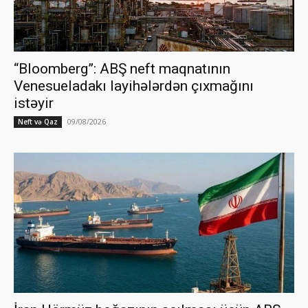
“Bloomberg”: ABŞ neft maqnatının
Venesueladakı layihələrdən çıxmağını
istəyir
09/08/2026
Neft və Qaz