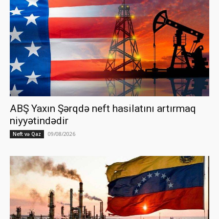
ABŞ Yaxın Şərqdə neft hasilatını artırmaq
niyyətindədir
09/08/2026
Neft və Qaz