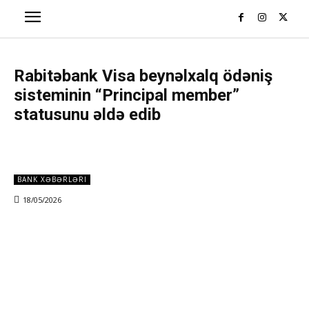
Rabitəbank Visa beynəlxalq ödəniş
sisteminin “Principal member”
statusunu əldə edib
BANK XƏBƏRLƏRI
18/05/2026