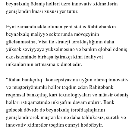
beynəlxalq ödəniş həlləri üzrə innovativ xidmətlərin
genişləndirilməsi xüsusi yer tutur.
Eyni zamanda əldə olunan yeni status Rabitəbankın
beynəlxalq maliyyə sektorunda mövqeyinin
güclənməsinə, Visa ilə strateji tərəfdaşlığının daha
yüksək səviyyəyə yüksəlməsinə və bankın qlobal ödəniş
ekosistemində birbaşa iştirakçı kimi fəaliyyət
imkanlarının artmasına xidmət edir.
“Rahat bankçılıq” konsepsiyasına uyğun olaraq innovativ
və müştəriyönümlü həllər təqdim edən Rabitəbank
rəqəmsal bankçılıq, kart texnologiyaları və müasir ödəniş
həlləri istiqamətində inkişafını davam etdirir. Bank
gələcək dövrdə də beynəlxalq tərəfdaşlıqlarını
genişləndirərək müştərilərinə daha təhlükəsiz, sürətli və
innovativ xidmətlər təqdim etməyi hədəfləyir.