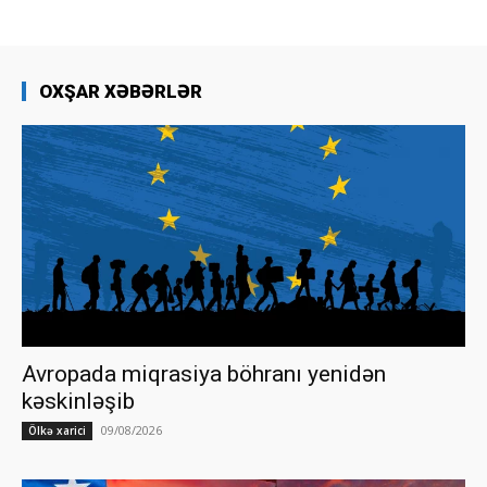
OXŞAR XƏBƏRLƏR
Avropada miqrasiya böhranı yenidən
kəskinləşib
09/08/2026
Ölkə xarici