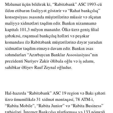
Məlumat üçün bildirək ki, “Rabitəbank” ASC 1993-cü
ildən etibarən fəaliyyət göstərir və “Rahat bankçılıq”
konsepsiyası əsasında müştərilərinə müasir və əlçatan
maliyyə xidmətləri təqdim edir. Bankın nizamnamə
kapitalı 101,3 milyon manatdır. Ölkə üzrə geniş filial
şəbəkəsi, rəqəmsal bankçılıq həlləri və peşəkar
komandası ilə Rabitəbank müştərilərinə dəyər yaradan
xidmətlər təqdim etməyə davam edir. Bankın əsas
səhmdarları “Azərbaycan Banklar Assosiasiyası”nın
prezidenti Nuriyev Zakir Əlibala oğlu və iş adamı,
sahibkar Əliyev Rauf Zeynal oğludur.
Hal-hazırda “Rabitəbank” ASC 19 region və Bakı şəhəri
üzrə ümumilikdə 31 xidmət məntəqəsi, 78 ATM-i,
“Rabita Mobile”, “Rabita Junior” və “Rabita Business”
tətbiqləri, İnternet Bankçılıq platforması və 133 nömrəli