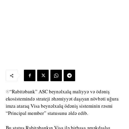
®
“Rabitəbank” ASC beynəlxalq maliyyə və ödəniş
ekosistemində strateji əhəmiyyət daşıyan növbəti uğura
imza ataraq Visa beynəlxalq ödəniş sisteminin rəsmi
“Principal member” statusunu əldə edib.
Bu status Rabitəbankın Visa ilə birbaşa əməkdaşlıq