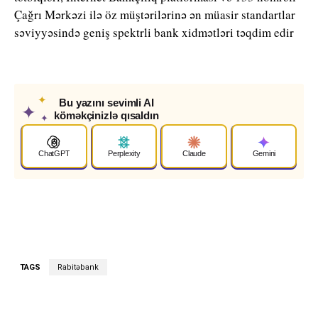
Çağrı Mərkəzi ilə öz müştərilərinə ən müasir standartlar
səviyyəsində geniş spektrli bank xidmətləri təqdim edir
✦
Bu yazını sevimli AI
✦
köməkçinizlə qısaldın
✦
ChatGPT
Perplexity
Claude
Gemini
TAGS
Rabitəbank