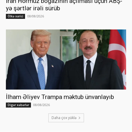
İran Hörmüz boğazının açılması üçün ABŞ-
yə şərtlər irəli sürüb
08/08/2026
Ölkə xarici
İlham Əliyev Trampa məktub ünvanlayıb
08/08/2026
Digər xəbərlər
Daha çox yüklə