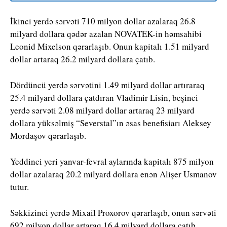
İkinci yerdə sərvəti 710 milyon dollar azalaraq 26.8
milyard dollara qədər azalan NOVATEK-in həmsahibi
Leonid Mixelson qərarlaşıb. Onun kapitalı 1.51 milyard
dollar artaraq 26.2 milyard dollara çatıb.
Dördüncü yerdə sərvətini 1.49 milyard dollar artıraraq
25.4 milyard dollara çatdıran Vladimir Lisin, beşinci
yerdə sərvəti 2.08 milyard dollar artaraq 23 milyard
dollara yüksəlmiş “Severstal”ın əsas benefisiarı Aleksey
Mordaşov qərarlaşıb.
Yeddinci yeri yanvar-fevral aylarında kapitalı 875 milyon
dollar azalaraq 20.2 milyard dollara enən Alişer Usmanov
tutur.
Səkkizinci yerdə Mixail Proxorov qərarlaşıb, onun sərvəti
692 milyon dollar artaraq 16.4 milyard dollara çatıb.