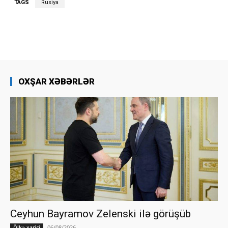
TAGS
Rusiya
OXŞAR XƏBƏRLƏR
Ceyhun Bayramov Zelenski ilə görüşüb
06/08/2026
Ölkə xarici