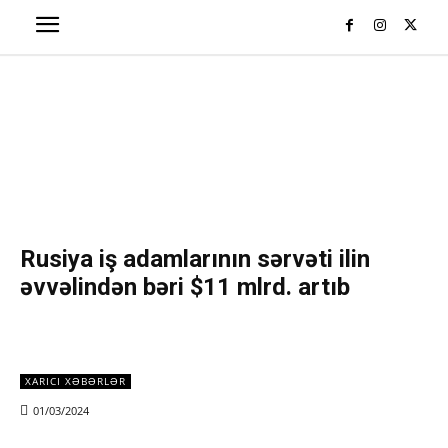
Rusiya iş adamlarının sərvəti ilin
əvvəlindən bəri $11 mlrd. artıb
XARICI XƏBƏRLƏR
01/03/2024