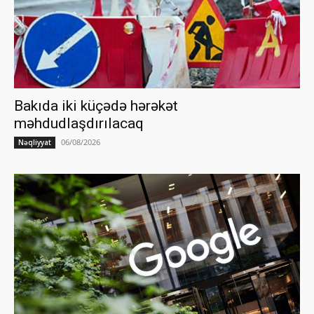
Bakıda iki küçədə hərəkət
məhdudlaşdırılacaq
06/08/2026
Nəqliyyat