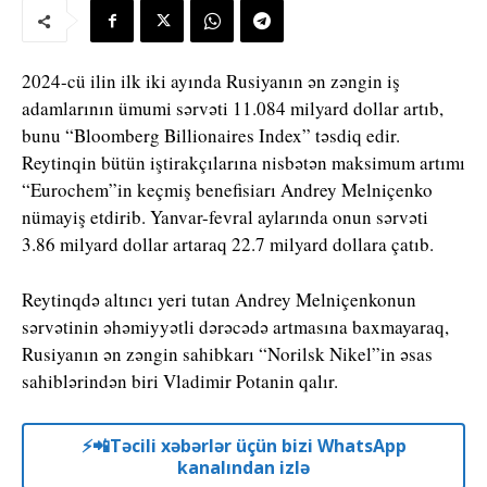
2024-cü ilin ilk iki ayında Rusiyanın ən zəngin iş
adamlarının ümumi sərvəti 11.084 milyard dollar artıb,
bunu “Bloomberg Billionaires Index” təsdiq edir.
Reytinqin bütün iştirakçılarına nisbətən maksimum artımı
“Eurochem”in keçmiş benefisiarı Andrey Melniçenko
nümayiş etdirib. Yanvar-fevral aylarında onun sərvəti
3.86 milyard dollar artaraq 22.7 milyard dollara çatıb.
Reytinqdə altıncı yeri tutan Andrey Melniçenkonun
sərvətinin əhəmiyyətli dərəcədə artmasına baxmayaraq,
Rusiyanın ən zəngin sahibkarı “Norilsk Nikel”in əsas
sahiblərindən biri Vladimir Potanin qalır.
⚡️📲Təcili xəbərlər üçün bizi WhatsApp
kanalından izlə