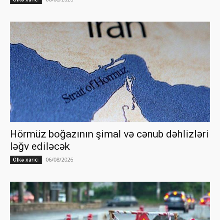
Hörmüz boğazının şimal və cənub dəhlizləri
ləğv ediləcək
06/08/2026
Ölkə xarici