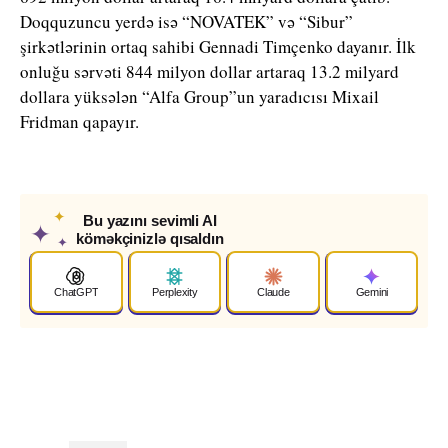
Doqquzuncu yerdə isə “NOVATEK” və “Sibur”
şirkətlərinin ortaq sahibi Gennadi Timçenko dayanır. İlk
onluğu sərvəti 844 milyon dollar artaraq 13.2 milyard
dollara yüksələn “Alfa Group”un yaradıcısı Mixail
Fridman qapayır.
✦
Bu yazını sevimli AI
✦
köməkçinizlə qısaldın
✦
ChatGPT
Perplexity
Claude
Gemini