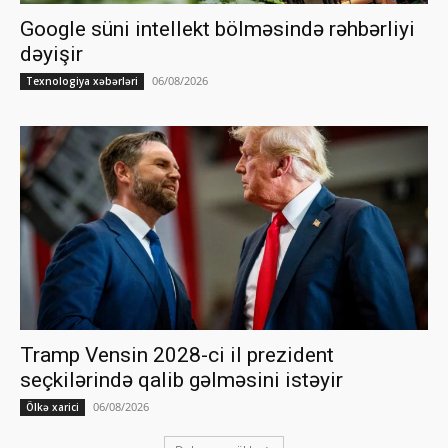
Google süni intellekt bölməsində rəhbərliyi
dəyişir
06/08/2026
Texnologiya xəbərləri
Tramp Vensin 2028-ci il prezident
seçkilərində qalib gəlməsini istəyir
06/08/2026
Ölkə xarici