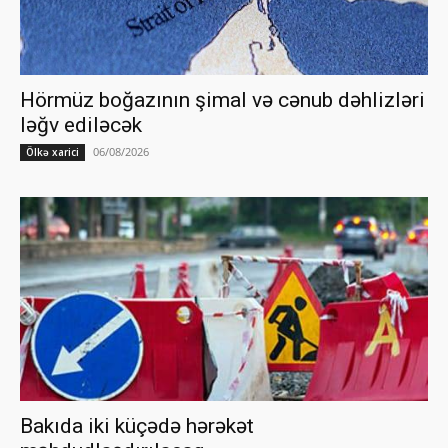
Hörmüz boğazının şimal və cənub dəhlizləri
ləğv ediləcək
06/08/2026
Ölkə xarici
Bakıda iki küçədə hərəkət