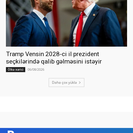
Tramp Vensin 2028-ci il prezident
seçkilərində qalib gəlməsini istəyir
06/08/2026
Ölkə xarici
Daha çox yüklə