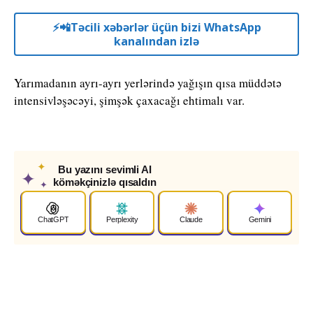
⚡️📲Təcili xəbərlər üçün bizi WhatsApp
kanalından izlə
Yarımadanın ayrı-ayrı yerlərində yağışın qısa müddətə
intensivləşəcəyi, şimşək çaxacağı ehtimalı var.
✦
Bu yazını sevimli AI
✦
köməkçinizlə qısaldın
✦
ChatGPT
Perplexity
Claude
Gemini