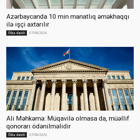
Azərbaycanda 10 min manatlıq əməkhaqqı
ilə işçi axtarılır
07/08/2026
Ölkə daxili
Ali Məhkəmə: Müqavilə olmasa da, müəllif
qonorarı ödənilməlidir
07/08/2026
Ölkə daxili