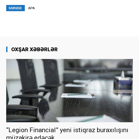
MƏNBƏ:
APA
OXŞAR XƏBƏRLƏR
“Legion Financial” yeni istiqraz buraxılışını
müzakirə edəcək