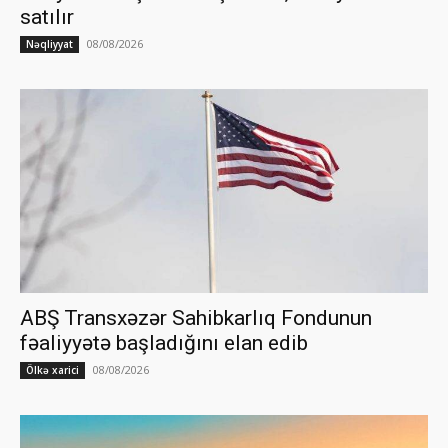
satılır
08/08/2026
Nəqliyyat
ABŞ Transxəzər Sahibkarlıq Fondunun
fəaliyyətə başladığını elan edib
08/08/2026
Ölkə xarici