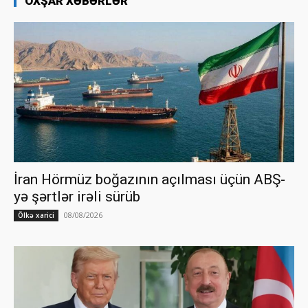
OXŞAR XƏBƏRLƏR
İran Hörmüz boğazının açılması üçün ABŞ-
yə şərtlər irəli sürüb
08/08/2026
Ölkə xarici