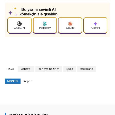
✦
Bu yazını sevimli AI
✦
köməkçinizlə qısaldın
✦
ChatGPT
Perplexity
Claude
Gemini
TAGS
Cəbrayıl
səhiyyə nazirliyi
Şuşa
xəstəxana
MƏNBƏ:
Report