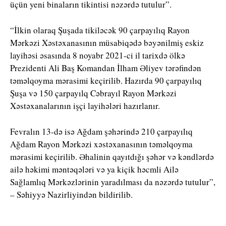
üçün yeni binaların tikintisi nəzərdə tutulur”.
“İlkin olaraq Şuşada tikiləcək 90 çarpayılıq Rayon
Mərkəzi Xəstəxanasının müsabiqədə bəyənilmiş eskiz
layihəsi əsasında 8 noyabr 2021-ci il tarixdə ölkə
Prezidenti Ali Baş Komandan İlham Əliyev tərəfindən
təməlqoyma mərasimi keçirilib. Hazırda 90 çarpayılıq
Şuşa və 150 çarpayılq Cəbrayıl Rayon Mərkəzi
Xəstəxanalarının işçi layihələri hazırlanır.
Fevralın 13-də isə Ağdam şəhərində 210 çarpayılıq
Ağdam Rayon Mərkəzi xəstəxanasının təməlqoyma
mərasimi keçirilib. Əhalinin qayıtdığı şəhər və kəndlərdə
ailə həkimi məntəqələri və ya kiçik həcmli Ailə
Sağlamlıq Mərkəzlərinin yaradılması da nəzərdə tutulur”,
– Səhiyyə Nazirliyindən bildirilib.