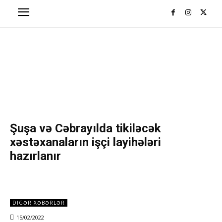
Şuşa və Cəbrayılda tikiləcək
xəstəxanaların işçi layihələri
hazırlanır
DIGƏR XƏBƏRLƏR
15/02/2022