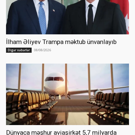
İlham Əliyev Trampa məktub ünvanlayıb
08/08/2026
Digər xəbərlər
Dünyaca məşhur aviaşirkət 5,7 milyarda