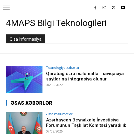
4MAPS Bilgi Teknologileri
Qisa informasiya
Texnologiya xəbərləri
Qarabağ üzrə məlumatlar naviqasiya
saytlarına inteqrasiya olunur
04/10/2022
ƏSAS XƏBƏRLƏR
Əsas məlumatlar
Azərbaycan Beynəlxalq İnvestisiya
Forumunun Təşkilat Komitəsi yaradılıb
07/08/2026