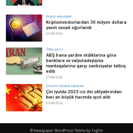
Kripto valyutalar
Kriptoinvestorlardan 30 milyon dollara
yaxın vəsait oğurlanıb
07/08/2026
Ölkə xarici
ABŞ İrana yardım etdiklərinə görə
banklara və valyutadəyişmə
məntəqələrinə qarşı sanksiyalar tətbiq
edib
07/08/2026
Ümumi iqtisadi xəbərlər
Çin iyulda 2023-cü ilin oktyabrından
bəri ən böyük həcmdə qızıl alıb
07/08/2026
© Newspaper WordPress Theme by TagDiv