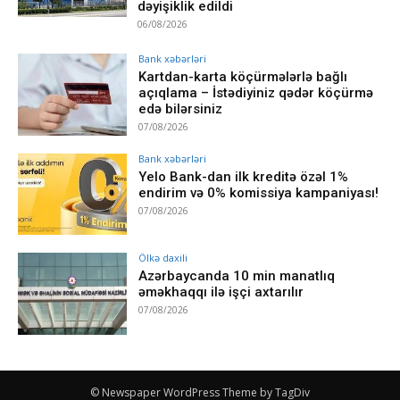
dəyişiklik edildi
06/08/2026
Bank xəbərləri
Kartdan-karta köçürmələrlə bağlı
açıqlama – İstədiyiniz qədər köçürmə
edə bilərsiniz
07/08/2026
Bank xəbərləri
Yelo Bank-dan ilk kreditə özəl 1%
endirim və 0% komissiya kampaniyası!
07/08/2026
Ölkə daxili
Azərbaycanda 10 min manatlıq
əməkhaqqı ilə işçi axtarılır
07/08/2026
© Newspaper WordPress Theme by TagDiv