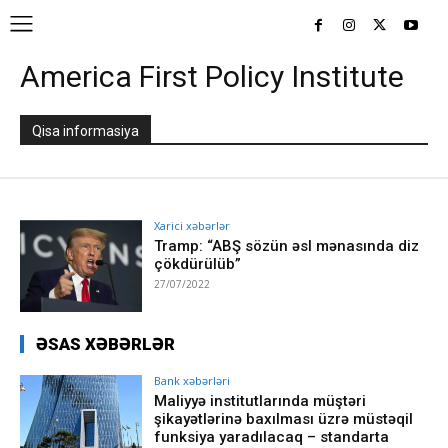
America First Policy Institute
Qisa informasiya
Xarici xəbərlər
Tramp: “ABŞ sözün əsl mənasında diz
çökdürülüb”
27/07/2022
ƏSAS XƏBƏRLƏR
Bank xəbərləri
Maliyyə institutlarında müştəri
şikayətlərinə baxılması üzrə müstəqil
funksiya yaradılacaq – standarta