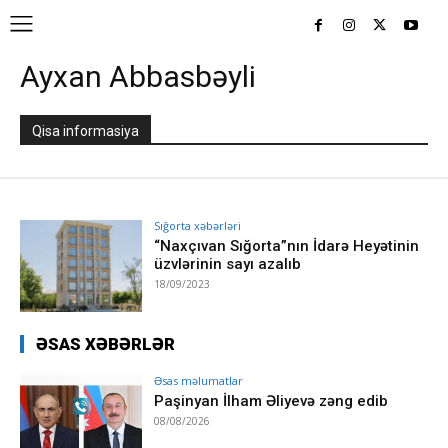
Ayxan Abbasbəyli
Qisa informasiya
Sığorta xəbərləri
“Naxçıvan Sığorta”nın İdarə Heyətinin
üzvlərinin sayı azalıb
18/09/2023
ƏSAS XƏBƏRLƏR
Əsas məlumatlar
Paşinyan İlham Əliyevə zəng edib
08/08/2026