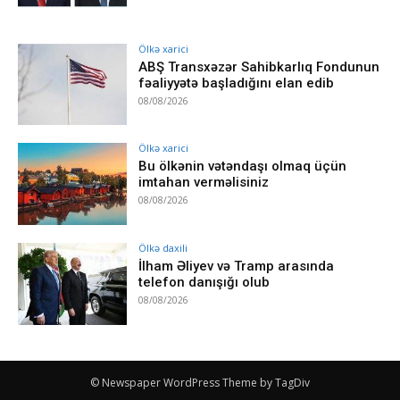
Ölkə xarici
ABŞ Transxəzər Sahibkarlıq Fondunun
fəaliyyətə başladığını elan edib
08/08/2026
Ölkə xarici
Bu ölkənin vətəndaşı olmaq üçün
imtahan verməlisiniz
08/08/2026
Ölkə daxili
İlham Əliyev və Tramp arasında
telefon danışığı olub
08/08/2026
© Newspaper WordPress Theme by TagDiv