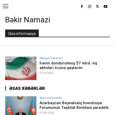
Bəkir Namazi
Qisa informasiya
Maliyyə xəbərləri
İranın dondurulmuş $7 mlrd.-lıq
aktivləri özünə qaytarılır
03/10/2022
ƏSAS XƏBƏRLƏR
Əsas məlumatlar
Azərbaycan Beynəlxalq İnvestisiya
Forumunun Təşkilat Komitəsi yaradılıb
07/08/2026