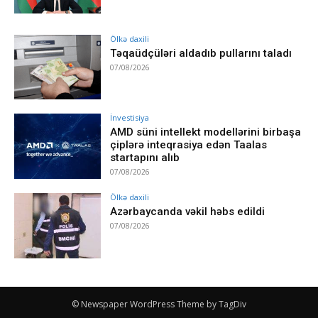
Ölkə daxili
Təqaüdçüləri aldadıb pullarını taladı
07/08/2026
İnvestisiya
AMD süni intellekt modellərini birbaşa
çiplərə inteqrasiya edən Taalas
startapını alıb
07/08/2026
Ölkə daxili
Azərbaycanda vəkil həbs edildi
07/08/2026
© Newspaper WordPress Theme by TagDiv