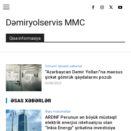
Dəmiryolservis MMC
Qisa informasiya
Ümumi iqtisadi xəbərlər
“Azərbaycan Dəmir Yolları”na məxsus
şirkət gömrük qaydalarını pozub
02/06/2023
ƏSAS XƏBƏRLƏR
Əsas məlumatlar
ARDNF Perunun ən böyük müstəqil
elektrik enerjisi istehsalçısı olan
“Inkia Energy” şirkətinə investisiya