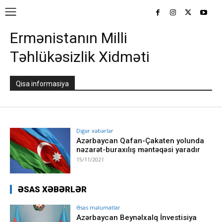
Ermənistanın Milli
Təhlükəsizlik Xidməti
Qisa informasiya
Digər xəbərlər
Azərbaycan Qafan-Çakaten yolunda
nəzarət-buraxılış məntəqəsi yaradır
15/11/2021
ƏSAS XƏBƏRLƏR
Əsas məlumatlar
Azərbaycan Beynəlxalq İnvestisiya