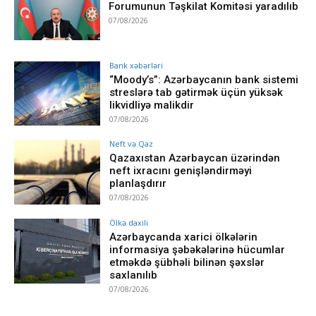
Forumunun Təşkilat Komitəsi yaradılıb
07/08/2026
Bank xəbərləri
“Moody’s”: Azərbaycanın bank sistemi
streslərə tab gətirmək üçün yüksək
likvidliyə malikdir
07/08/2026
Neft və Qaz
Qazaxıstan Azərbaycan üzərindən
neft ixracını genişləndirməyi
planlaşdırır
07/08/2026
Ölkə daxili
Azərbaycanda xarici ölkələrin
informasiya şəbəkələrinə hücumlar
etməkdə şübhəli bilinən şəxslər
saxlanılıb
07/08/2026