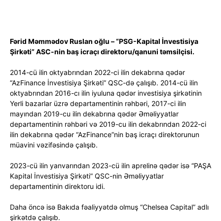
Fərid Məmmədov Ruslan oğlu – “PSG-Kapital İnvestisiya
Şirkəti” ASC-nin baş icraçı direktoru/qanuni təmsilçisi.
2014-cü ilin oktyabrından 2022-ci ilin dekabrına qədər
“AzFinance İnvestisiya Şirkəti” QSC-də çalışıb. 2014-cü ilin
oktyabrından 2016-cı ilin iyuluna qədər investisiya şirkətinin
Yerli bazarlar üzrə departamentinin rəhbəri, 2017-ci ilin
mayından 2019-cu ilin dekabrına qədər Əməliyyatlar
departamentinin rəhbəri və 2019-cu ilin dekabrından 2022-ci
ilin dekabrına qədər “AzFinance”nin baş icraçı direktorunun
müavini vəzifəsində çalışıb.
2023-cü ilin yanvarından 2023-cü ilin aprelinə qədər isə “PAŞA
Kapital İnvestisiya Şirkəti” QSC-nin Əməliyyatlar
departamentinin direktoru idi.
Daha öncə isə Bakıda fəaliyyətdə olmuş “Chelsea Capital” adlı
şirkətdə çalışıb.