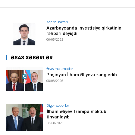
Kapital bazarı
Azərbaycanda investisiya şirkətinin
rəhbəri dəyişdi
06/05/2023
ƏSAS XƏBƏRLƏR
Əsas məlumatlar
Paşinyan İlham Əliyevə zəng edib
08/08/2026
Digər xəbərlər
İlham Əliyev Trampa məktub
ünvanlayıb
08/08/2026