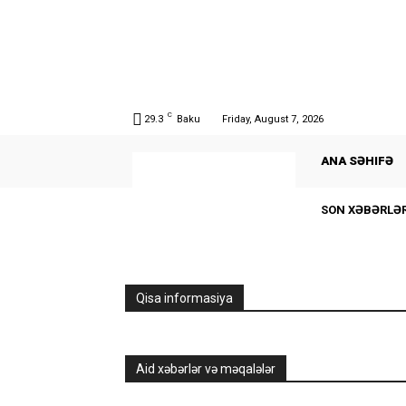
C
29.3
Baku
Friday, August 7, 2026
ANA SƏHIFƏ
SON XƏBƏRLƏ
Qisa informasiya
Aid xəbərlər və məqalələr