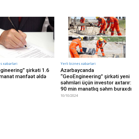
s xəbərləri
Yerli biznes xəbərləri
ineering” şirkəti 1.6
Azərbaycanda
 manat mənfəət əldə
“GeoEngineering” şirkəti yeni
səhmləri üçün investor axtarır:
90 min manatlıq səhm buraxdı
10/10/2024