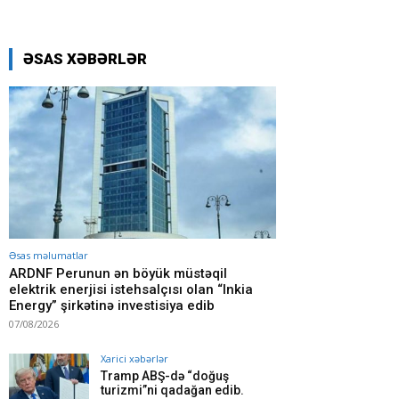
ƏSAS XƏBƏRLƏR
Əsas məlumatlar
ARDNF Perunun ən böyük müstəqil
elektrik enerjisi istehsalçısı olan “Inkia
Energy” şirkətinə investisiya edib
07/08/2026
Xarici xəbərlər
Tramp ABŞ-də “doğuş
turizmi”ni qadağan edib.