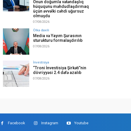
Onun doğumla vətəndaşlıq
hüququnu məhdudlaşdırmaq
üçün əvvəlki cəhdi uğursuz
olmuşdu
07/08/2026
Ölkə daxili
Media və Yayım Şurasının
sturukturu formalaşdırılıb
07/08/2026
İnvestisiya
“Troni İnvestisiya Şirkəti”nin
dövriyyəsi 2.4 dəfə azalıb
07/08/2026
Facebook
Instagram
Youtube