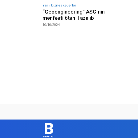
Yerli biznes xəbərləri
“Geoengineering” ASC-nin
mənfəəti ötən il azalıb
10/10/2024
B
Banker.az