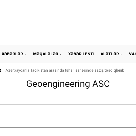
XƏBƏRLƏR
MƏQALƏLƏR
XƏBƏR LENTI
ALƏTLƏR
VA
R
Azərbaycanla Tacikistan arasında təhsil sahəsində saziş təsdiqlənib
Geoengineering ASC