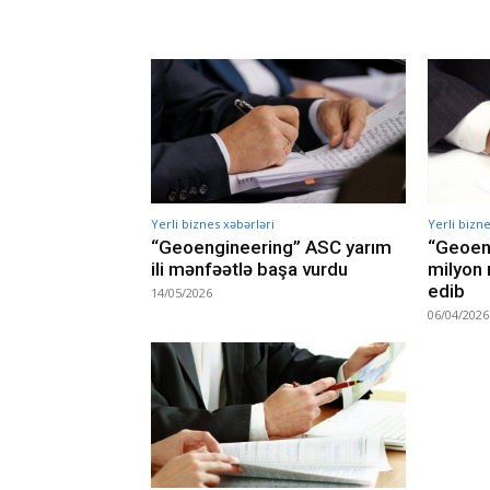
Yerli biznes xəbərləri
Yerli bizne
“Geoengineering” ASC yarım
“Geoeng
ili mənfəətlə başa vurdu
milyon
edib
14/05/2026
06/04/2026