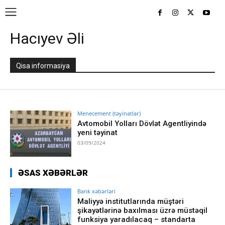
Hacıyev Əli
Qisa informasiya
Menecement (təyinatlar)
Avtomobil Yolları Dövlət Agentliyində
yeni təyinat
03/09/2024
ƏSAS XƏBƏRLƏR
Bank xəbərləri
Maliyyə institutlarında müştəri
şikayətlərinə baxılması üzrə müstəqil
funksiya yaradılacaq – standarta