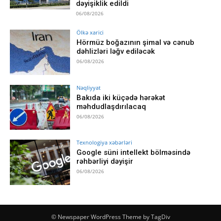
dəyişiklik edildi
06/08/2026
Ölkə xarici
Hörmüz boğazının şimal və cənub
dəhlizləri ləğv ediləcək
06/08/2026
Nəqliyyat
Bakıda iki küçədə hərəkət
məhdudlaşdırılacaq
06/08/2026
Texnologiya xəbərləri
Google süni intellekt bölməsində
rəhbərliyi dəyişir
06/08/2026
© Newspaper WordPress Theme by TagDiv