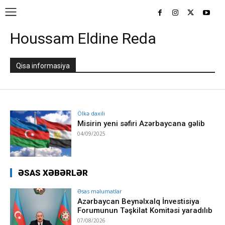
Houssam Eldine Reda
Qisa informasiya
Ölkə daxili
Misirin yeni səfiri Azərbaycana gəlib
04/09/2025
ƏSAS XƏBƏRLƏR
Əsas məlumatlar
Azərbaycan Beynəlxalq İnvestisiya
Forumunun Təşkilat Komitəsi yaradılıb
07/08/2026