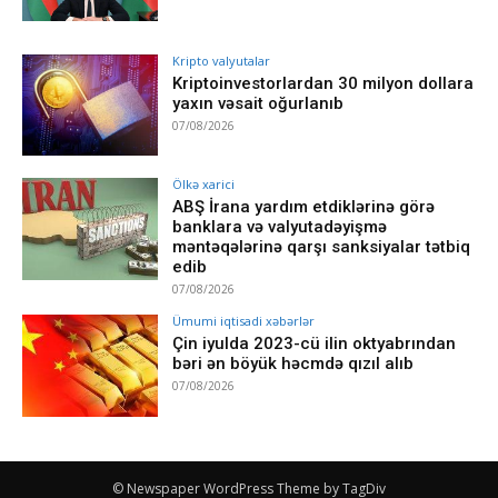
Kripto valyutalar
Kriptoinvestorlardan 30 milyon dollara
yaxın vəsait oğurlanıb
07/08/2026
Ölkə xarici
ABŞ İrana yardım etdiklərinə görə
banklara və valyutadəyişmə
məntəqələrinə qarşı sanksiyalar tətbiq
edib
07/08/2026
Ümumi iqtisadi xəbərlər
Çin iyulda 2023-cü ilin oktyabrından
bəri ən böyük həcmdə qızıl alıb
07/08/2026
© Newspaper WordPress Theme by TagDiv