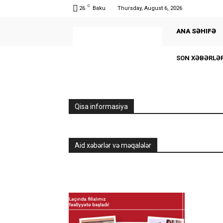
C
26
Baku
Thursday, August 6, 2026
ANA SƏHIFƏ
SON XƏBƏRLƏ
Qisa informasiya
Aid xəbərlər və məqalələr