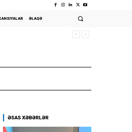
KANSIYALAR
ƏLAQƏ
ƏSAS XƏBƏRLƏR