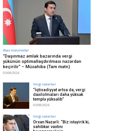
Əsas məlumatlar
“Daşınmaz əmlak bazarında vergi
yükünün optimallaşdırılması nəzərdən
keçirilir” – Müsahibə (Tam mətn)
05/08/2026
Vergi xəbərləri
“İqtisadiyyat artsa da, vergi
daxilolmaları daha yüksək
templə yüksəlib”
05/08/2026
Vergi xəbərləri
Orxan Nəzərli: “Biz istəyirik ki,
sahibkar vaxtını