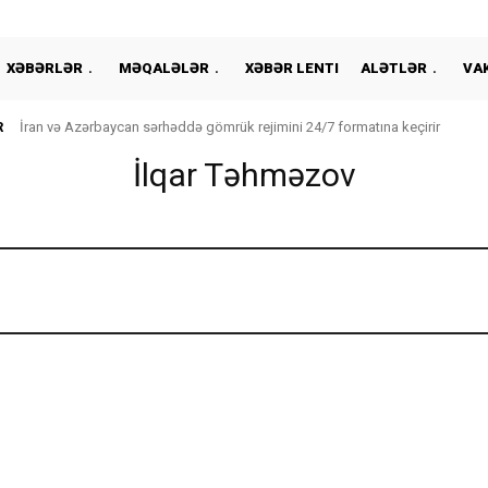
XƏBƏRLƏR
MƏQALƏLƏR
XƏBƏR LENTI
ALƏTLƏR
VA
R
İran və Azərbaycan sərhəddə gömrük rejimini 24/7 formatına keçirir
İlqar Təhməzov