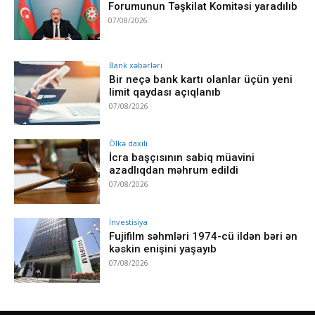
Forumunun Təşkilat Komitəsi yaradılıb
07/08/2026
Bank xəbərləri
Bir neçə bank kartı olanlar üçün yeni
limit qaydası açıqlanıb
07/08/2026
Ölkə daxili
İcra başçısının sabiq müavini
azadlıqdan məhrum edildi
07/08/2026
İnvestisiya
Fujifilm səhmləri 1974-cü ildən bəri ən
kəskin enişini yaşayıb
07/08/2026