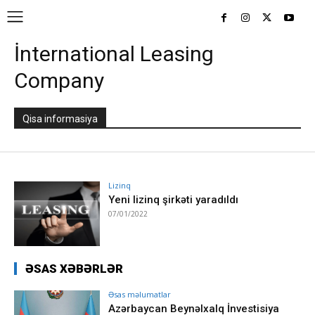
İnternational Leasing
Company
Qisa informasiya
Lizinq
Yeni lizinq şirkəti yaradıldı
07/01/2022
ƏSAS XƏBƏRLƏR
Əsas məlumatlar
Azərbaycan Beynəlxalq İnvestisiya