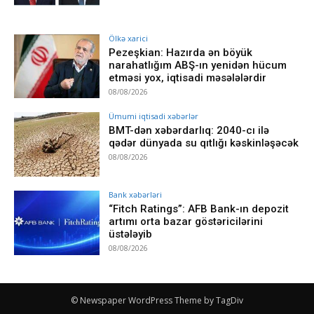
Ölkə xarici
Pezeşkian: Hazırda ən böyük
narahatlığım ABŞ-ın yenidən hücum
etməsi yox, iqtisadi məsələlərdir
08/08/2026
Ümumi iqtisadi xəbərlər
BMT-dən xəbərdarlıq: 2040-cı ilə
qədər dünyada su qıtlığı kəskinləşəcək
08/08/2026
Bank xəbərləri
“Fitch Ratings”: AFB Bank-ın depozit
artımı orta bazar göstəricilərini
üstələyib
08/08/2026
© Newspaper WordPress Theme by TagDiv