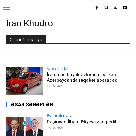
İran Khodro
Qisa informasiya
Avto xəbərlər
İranın ən böyük avtomobil şirkəti
Azərbaycanda rəqabət aparacaq
19/08/2022
ƏSAS XƏBƏRLƏR
Əsas məlumatlar
Paşinyan İlham Əliyevə zəng edib
08/08/2026