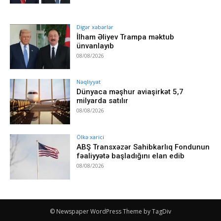
Digər xəbərlər
İlham Əliyev Trampa məktub
ünvanlayıb
08/08/2026
Nəqliyyat
Dünyaca məşhur aviaşirkət 5,7
milyarda satılır
08/08/2026
Ölkə xarici
ABŞ Transxəzər Sahibkarlıq Fondunun
fəaliyyətə başladığını elan edib
08/08/2026
© Newspaper WordPress Theme by TagDiv