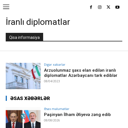
İranlı diplomatlar
Qisa informasiya
Digər xəbərlər
Arzuolunmaz şəxs elan edilən iranlı
diplomatlar Azərbaycanı tərk ediblər
08/04/2023
ƏSAS XƏBƏRLƏR
Əsas məlumatlar
Paşinyan İlham Əliyevə zəng edib
08/08/2026