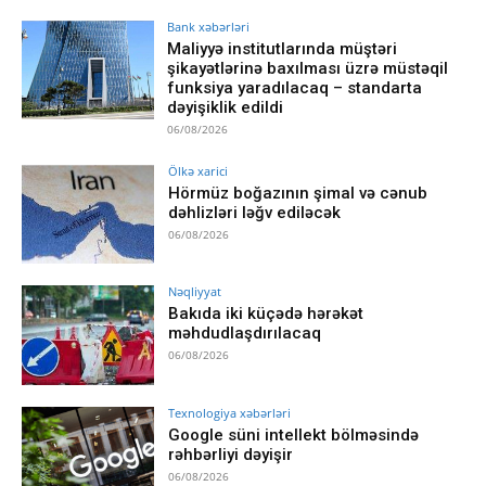
Bank xəbərləri
Maliyyə institutlarında müştəri
şikayətlərinə baxılması üzrə müstəqil
funksiya yaradılacaq – standarta
dəyişiklik edildi
06/08/2026
Ölkə xarici
Hörmüz boğazının şimal və cənub
dəhlizləri ləğv ediləcək
06/08/2026
Nəqliyyat
Bakıda iki küçədə hərəkət
məhdudlaşdırılacaq
06/08/2026
Texnologiya xəbərləri
Google süni intellekt bölməsində
rəhbərliyi dəyişir
06/08/2026