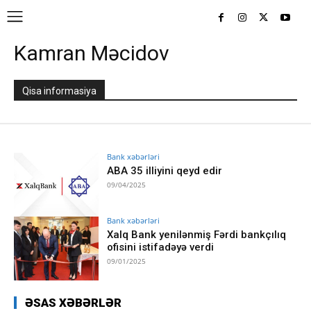
Kamran Məcidov
Qisa informasiya
Bank xəbərləri
ABA 35 illiyini qeyd edir
09/04/2025
Bank xəbərləri
Xalq Bank yenilənmiş Fərdi bankçılıq
ofisini istifadəyə verdi
09/01/2025
ƏSAS XƏBƏRLƏR