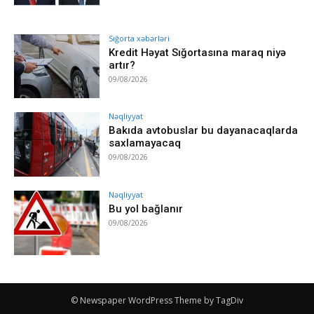
Sığorta xəbərləri
Kredit Həyat Sığortasına maraq niyə
artır?
09/08/2026
Nəqliyyat
Bakıda avtobuslar bu dayanacaqlarda
saxlamayacaq
09/08/2026
Nəqliyyat
Bu yol bağlanır
09/08/2026
© Newspaper WordPress Theme by TagDiv