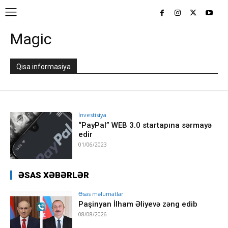
Magic
Qisa informasiya
İnvestisiya
“PayPal” WEB 3.0 startapına sərmayə
edir
01/06/2023
ƏSAS XƏBƏRLƏR
Əsas məlumatlar
Paşinyan İlham Əliyevə zəng edib
08/08/2026