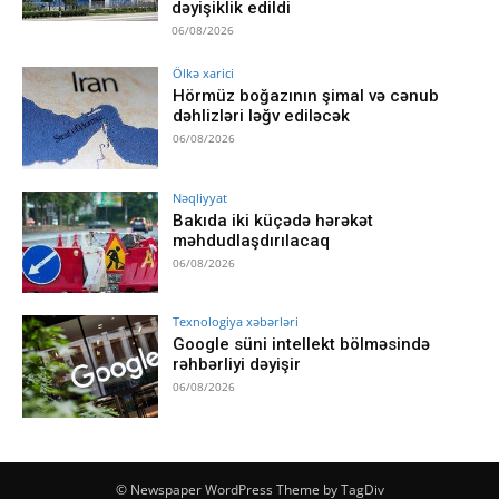
dəyişiklik edildi
06/08/2026
Ölkə xarici
Hörmüz boğazının şimal və cənub
dəhlizləri ləğv ediləcək
06/08/2026
Nəqliyyat
Bakıda iki küçədə hərəkət
məhdudlaşdırılacaq
06/08/2026
Texnologiya xəbərləri
Google süni intellekt bölməsində
rəhbərliyi dəyişir
06/08/2026
© Newspaper WordPress Theme by TagDiv