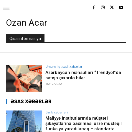
Ozan Acar
Qisa informasiya
Ümumi iqtisadi xəbərlər
Azərbaycan məhsulları “Trendyol”da
satışa çıxarıla bilər
16/12/2022
ƏSAS XƏBƏRLƏR
Bank xəbərləri
Maliyyə institutlarında müştəri
şikayətlərinə baxılması üzrə müstəqil
funksiya yaradılacaq – standarta