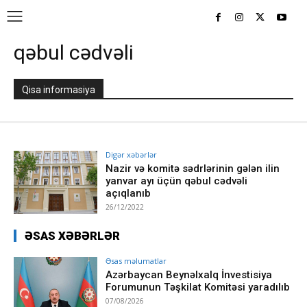
qəbul cədvəli
Qisa informasiya
Digər xəbərlər
Nazir və komitə sədrlərinin gələn ilin
yanvar ayı üçün qəbul cədvəli
açıqlanıb
26/12/2022
ƏSAS XƏBƏRLƏR
Əsas məlumatlar
Azərbaycan Beynəlxalq İnvestisiya
Forumunun Təşkilat Komitəsi yaradılıb
07/08/2026