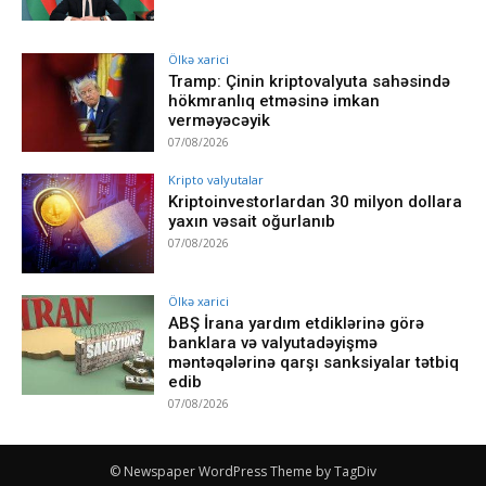
Ölkə xarici
Tramp: Çinin kriptovalyuta sahəsində
hökmranlıq etməsinə imkan
verməyəcəyik
07/08/2026
Kripto valyutalar
Kriptoinvestorlardan 30 milyon dollara
yaxın vəsait oğurlanıb
07/08/2026
Ölkə xarici
ABŞ İrana yardım etdiklərinə görə
banklara və valyutadəyişmə
məntəqələrinə qarşı sanksiyalar tətbiq
edib
07/08/2026
© Newspaper WordPress Theme by TagDiv