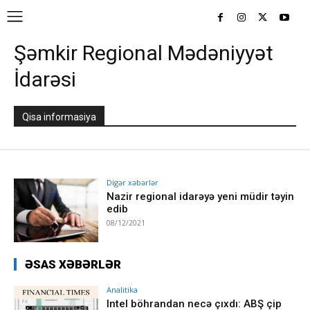
Şəmkir Regional Mədəniyyət
İdarəsi
Qisa informasiya
Digər xəbərlər
Nazir regional idarəyə yeni müdir təyin
edib
08/12/2021
ƏSAS XƏBƏRLƏR
Analitika
Intel böhrandan necə çıxdı: ABŞ çip