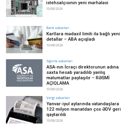
istehsalçısının yeni mərhələsi
10/08/2026
Bank xəbərləri
Kartlara mədaxil limiti ilə bağlı yeni
detallar – ABA açıqladı
10/08/2026
Sığorta xəbərləri
ASA-nın İcraçı direktorunun adına
saxta hesab yaradılıb yanlış
məlumatlar paylaşılır – RƏSMİ
AÇIQLAMA
10/08/2026
Vergi xəbərləri
Yanvar-iyul aylarında vətəndaşlara
122 milyon manatdan çox ƏDV geri
qaytarılıb
10/08/2026