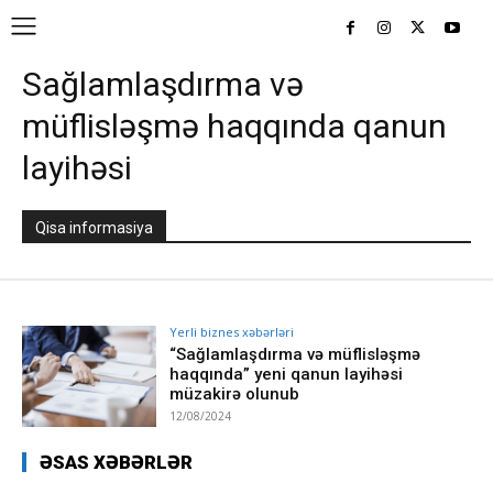
Sağlamlaşdırma və
müflisləşmə haqqında qanun
layihəsi
Qisa informasiya
Yerli biznes xəbərləri
“Sağlamlaşdırma və müflisləşmə
haqqında” yeni qanun layihəsi
müzakirə olunub
12/08/2024
ƏSAS XƏBƏRLƏR