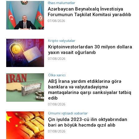
Əsas məlumatlar
Azərbaycan Beynəlxalq İnvestisiya
Forumunun Təşkilat Komitəsi yaradılıb
07/08/2026
Kripto valyutalar
Kriptoinvestorlardan 30 milyon dollara
yaxın vəsait oğurlanıb
07/08/2026
Ölkə xarici
ABŞ İrana yardım etdiklərinə görə
banklara və valyutadəyişmə
məntəqələrinə qarşı sanksiyalar tətbiq
edib
07/08/2026
Ümumi iqtisadi xəbərlər
Çin iyulda 2023-cü ilin oktyabrından
bəri ən böyük həcmdə qızıl alıb
07/08/2026