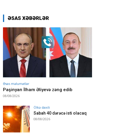
ƏSAS XƏBƏRLƏR
Əsas məlumatlar
Paşinyan İlham Əliyevə zəng edib
08/08/2026
Ölkə daxili
Sabah 40 dərəcə isti olacaq
08/08/2026