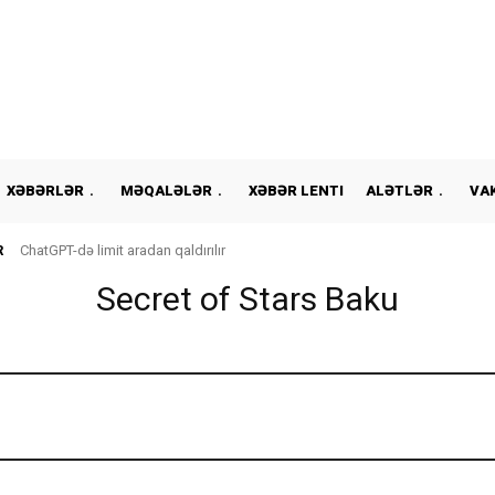
XƏBƏRLƏR
MƏQALƏLƏR
XƏBƏR LENTI
ALƏTLƏR
VA
R
ChatGPT-də limit aradan qaldırılır
Secret of Stars Baku