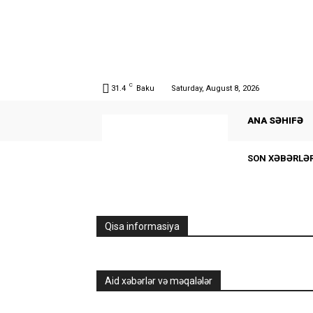
C
31.4
Baku
Saturday, August 8, 2026
ANA SƏHIFƏ
SON XƏBƏRLƏ
Qisa informasiya
Aid xəbərlər və məqalələr