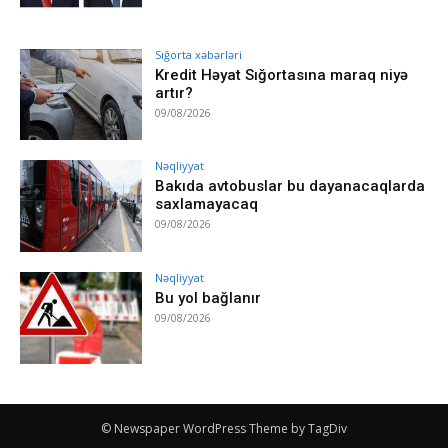
Sığorta xəbərləri
Kredit Həyat Sığortasına maraq niyə
artır?
09/08/2026
Nəqliyyat
Bakıda avtobuslar bu dayanacaqlarda
saxlamayacaq
09/08/2026
Nəqliyyat
Bu yol bağlanır
09/08/2026
© Newspaper WordPress Theme by TagDiv