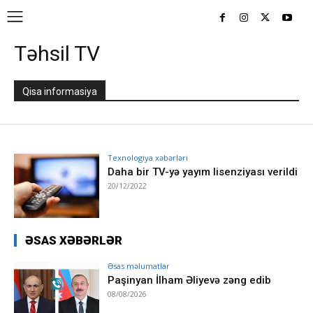
Təhsil TV
Qisa informasiya
Texnologiya xəbərləri
Daha bir TV-yə yayım lisenziyası verildi
20/12/2022
ƏSAS XƏBƏRLƏR
Əsas məlumatlar
Paşinyan İlham Əliyevə zəng edib
08/08/2026