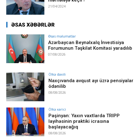
21/04/2024
ƏSAS XƏBƏRLƏR
Əsas məlumatlar
Azərbaycan Beynəlxalq İnvestisiya
Forumunun Təşkilat Komitəsi yaradılıb
07/08/2026
Ölkə daxili
Naxçıvanda avqust ayı üzrə pensiyalar
ödənilib
08/08/2026
Ölkə xarici
Paşinyan: Yaxın vaxtlarda TRIPP
layihəsinin praktiki icrasına
başlayacağıq
08/08/2026