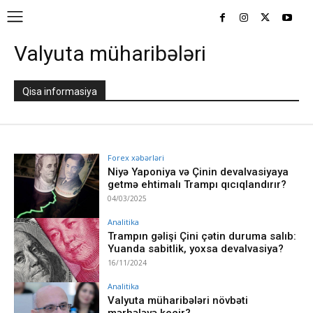
Valyuta müharibələri
Qisa informasiya
Forex xəbərləri
Niyə Yaponiya və Çinin devalvasiyaya
getmə ehtimalı Trampı qıcıqlandırır?
04/03/2025
Analitika
Trampın gəlişi Çini çətin duruma salıb:
Yuanda sabitlik, yoxsa devalvasiya?
16/11/2024
Analitika
Valyuta müharibələri növbəti
mərhələyə keçir?