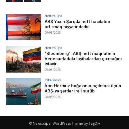
Neft və Qaz
ABŞ Yaxın Şərqdə neft hasilatını
artırmaq niyyətindədir
09/08/2026
Neft və Qaz
“Bloomberg”: ABŞ neft maqnatının
Venesueladakı layihələrdən çıxmağını
istəyir
09/08/2026
Ölkə xarici
İran Hörmüz boğazının açılması üçün
ABŞ-yə şərtlər irəli sürüb
08/08/2026
© Newspaper WordPress Theme by TagDiv