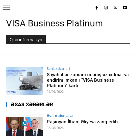
VISA Business Platinum
Qisa informasiya
Bank xəbərləri
Səyahətlər zamanı ödənişsiz xidmət və
endirim imkanlı “VISA Business
Platinum” kartı
09/09/2022
ƏSAS XƏBƏRLƏR
Əsas məlumatlar
Paşinyan İlham Əliyevə zəng edib
08/08/2026