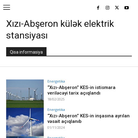
Xızı-Abşeron külək elektrik
stansiyası
Qisa informasiya
Energetika
“Xızı-Abşeron” KES-in istismara
veriləcəyi tarix açıqlandı
18/02/2025
Energetika
“Xızı-Abşeron” KES-in inşasına ayrılan
vəsait açıqlanıb
01/11/2024
Energetika