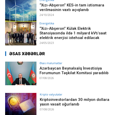
“Xızı-Abşeron” KES-in tam istismara
verilməsinin vaxtı açıqlanıb
24/10/2024
Energetika
“Xızı-Abşeron” Külək Elektrik
Stansiyasında ildə 1 milyard kVt/saat
elektrik enerjisi istehsal ediləcək
24/05/2023
ƏSAS XƏBƏRLƏR
Əsas məlumatlar
Azərbaycan Beynəlxalq İnvestisiya
Forumunun Təşkilat Komitəsi yaradılıb
07/08/2026
Kripto valyutalar
Kriptoinvestorlardan 30 milyon dollara
yaxın vəsait oğurlanıb
07/08/2026