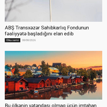
ABŞ Transxəzər Sahibkarlıq Fondunun
fəaliyyətə başladığını elan edib
08/08/2026
Ölkə xarici
Bu ölkənin vətəndaşı olmaq üçün imtahan