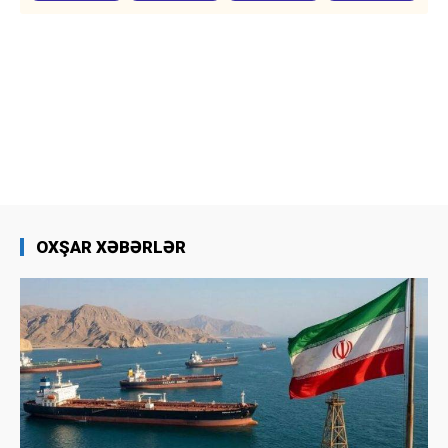
OXŞAR XƏBƏRLƏR