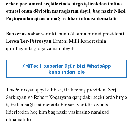
erkən parlament seçkilərində birgə iştirakdan imtina
etməsi onun dövlətin maraqlarını deyil, baş nazir Nikol
Paşinyandan qisas almağı rəhbər tutması deməkdir.
Banker.az xəbər verir ki, bunu ölkənin birinci prezidenti
Levon Ter-Petrosyan
Erməni Milli Konqresinin
qurultayında çıxışı zamanı deyib.
⚡️📲Təcili xəbərlər üçün bizi WhatsApp
kanalından izlə
Ter-Petrosyan qeyd edib ki, iki keçmiş prezident Serj
Sarkisyan və Robert Koçaryana qarşıdakı seçkilərdə birgə
iştirakla bağlı müraciətdə bir şərt var idi: keçmiş
liderlərdən heç kim baş nazir vəzifəsinə namizəd
olmamalıdır.