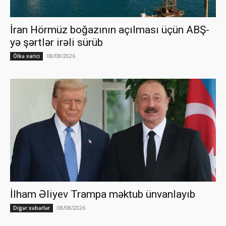
İran Hörmüz boğazının açılması üçün ABŞ-
yə şərtlər irəli sürüb
08/08/2026
Ölkə xarici
İlham Əliyev Trampa məktub ünvanlayıb
08/08/2026
Digər xəbərlər