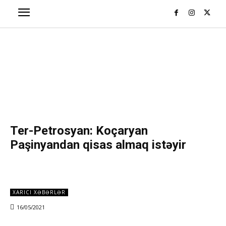
Ter-Petrosyan: Koçaryan
Paşinyandan qisas almaq istəyir
XARICI XƏBƏRLƏR
16/05/2021