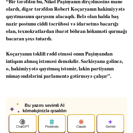
“Bir tərəfdən bu, Nikol Paşinyanın dirçəlməsinə mane
olardı, digər tərəfdən Robert Koçaryanın hakimiyyətə
qayıtmasının qarşısını alacaqdı. Belə olan halda baş
nazir postunu ciddi təcrübəsi və idarəetmə bacarığı
olan, texnokratlardan ibarət böhran hökuməti qurmağı
bacaran şəxs tutardı.
Koçaryanın təklifi rədd etməsi onun Paşinyandan
intiqam almaq istəməsi deməkdir. Sarkisyana gəlincə,
o, hakimiyyətə qayıtmaq istəmir, lakin partiyanın
nümayəndələrini parlamentə gətirməyə çalışır”.
✦
Bu yazını sevimli AI
✦
köməkçinizlə qısaldın
✦
ChatGPT
Perplexity
Claude
Gemini