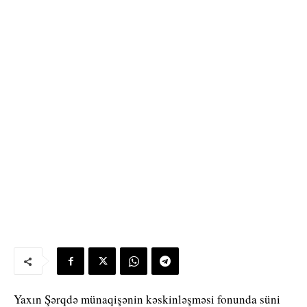
Yaxın Şərqdə münaqişənin kəskinləşməsi fonunda süni