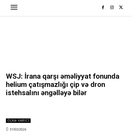
WSJ: İrana qarşı əməliyyat fonunda
helium çatışmazlığı çip və dron
istehsalını əngəlləyə bilər
ÖLKƏ XARICI
31/03/2026