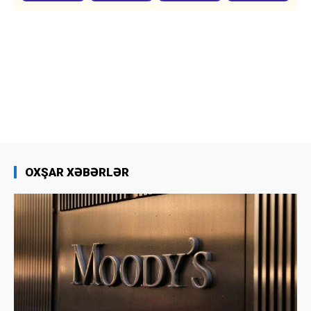
OXŞAR XƏBƏRLƏR