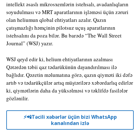
intellekt əsaslı mikrosxemlərin istehsalı, avadanlıqların
soyudulması və MRT aparatlarının işləməsi üçün zəruri
olan heliumun qlobal ehtiyatları azalır. Qazın
çatışmazlığı həmçinin pilotsuz uçuş aparatlarının
istehsalını da poza bilər. Bu barədə “The Wall Street
Journal” (WSJ) yazır.
WSJ qeyd edir ki, helium ehtiyatlarının azalması
Qətərdən təbii qaz tədarükünün dayandırılması ilə
bağlıdır. Qəzetin məlumatına görə, qazın qiyməti iki dəfə
artıb və tədarükçülər artıq müştərilərə xəbərdarlıq edirlər
ki, qiymətlərin daha da yüksəlməsi və təklifdə fasilələr
gözlənilir.
⚡️📲Təcili xəbərlər üçün bizi WhatsApp
kanalından izlə