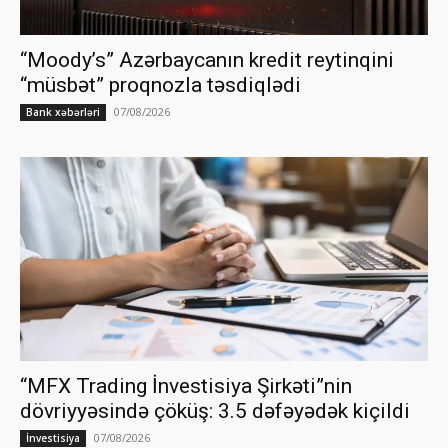
“Moody’s” Azərbaycanın kredit reytinqini
“müsbət” proqnozla təsdiqlədi
07/08/2026
Bank xəbərləri
“MFX Trading İnvestisiya Şirkəti”nin
dövriyyəsində çöküş: 3.5 dəfəyədək kiçildi
07/08/2026
İnvestisiya