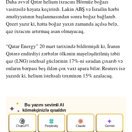
Daha əvvəl Qətər helium ixracını Hörmüz boğazı
vasitəsilə həyata keçirirdi. Lakin ABŞ və İsrailin hərbi
əməliyyatının başlanmasından sonra boğaz bağlanıb.
Qəzet yazır ki, hətta boğaz yaxın zamanda açılsa belə,
qaz ixracını artırmaq asan olmayacaq.
“Qatar Energy” 20 mart tarixində bildirmişdi ki, İranın
Qətərə endirdiyi zərbələr ölkənin mayeləşdirilmiş təbii
qaz (LNG) istehsal güclərinin 17%-ni sıradan çıxarıb və
onların bərpası beş ildən çox vaxt apara bilər. Reuters isə
yazırdı ki, helium istehsalı təxminən 15% azalacaq.
✦
Bu yazını sevimli AI
✦
köməkçinizlə qısaldın
✦
ChatGPT
Perplexity
Claude
Gemini