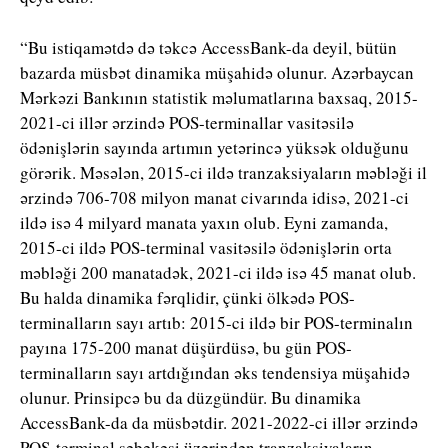
“Bu istiqamətdə də təkcə AccessBank-da deyil, bütün
bazarda müsbət dinamika müşahidə olunur. Azərbaycan
Mərkəzi Bankının statistik məlumatlarına baxsaq, 2015-
2021-ci illər ərzində POS-terminallar vasitəsilə
ödənişlərin sayında artımın yetərincə yüksək olduğunu
görərik. Məsələn, 2015-ci ildə tranzaksiyaların məbləği il
ərzində 706-708 milyon manat civarında idisə, 2021-ci
ildə isə 4 milyard manata yaxın olub. Eyni zamanda,
2015-ci ildə POS-terminal vasitəsilə ödənişlərin orta
məbləği 200 manatadək, 2021-ci ildə isə 45 manat olub.
Bu halda dinamika fərqlidir, çünki ölkədə POS-
terminalların sayı artıb: 2015-ci ildə bir POS-terminalın
payına 175-200 manat düşürdüsə, bu gün POS-
terminalların sayı artdığından əks tendensiya müşahidə
olunur. Prinsipcə bu da düzgündür. Bu dinamika
AccessBank-da da müsbətdir. 2021-2022-ci illər ərzində
POS-terminal şəbəkəsi üzərindən tranzaksiyaların