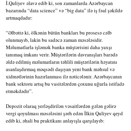
İ.Quliyev əlavə edib ki, son zamanlarda Azərbaycan
bazarında “data science” və “big data” ilə iş fəal şəkildə
artmaqdadır:
“Əlbəttə ki, ölkənin bütün bankları bu prosesə cəlb
olunmayıb, lakin bu sadəcə zaman məsələsidir.
Məlumatlarla işləmək banka müştərisini daha yaxşı
tanımaq imkanı verir. Müştərilərin davranışları barədə
əldə edilmiş məlumatların təhlili müştərilərin həyatını
asanlaşdırmaq məqsədi daşıyan yeni bank məhsul və
xidmətlərinin hazırlanması ilə nəticələnir. Azərbaycanın
bank sektoru artıq bu vasitələrdən çoxunu uğurla istifadə
etməkdədir”.
Depozit olaraq yerləşdirilən vəsaitlərdən gələn gəlirə
vergi qoyulması məsələsini şərh edən İlkin Quliyev qeyd
edib ki, əhali bu praktikanı anlayışla qarşılayıb: