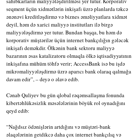
sahibkarların maliyyələşdirilməsi yer tutur. Korporativ
seqment üçün xidmətlərin inkişafı üzrə planlarda təkcə
ənənəvi kreditləşdirmə və biznes əməliyyatlara xidmət
deyil, həm də xarici maliyyə institutları ilə birgə
maliyyələşdirmə yer tutur. Bundan başqa, bu həm də
korporativ müştərilər üçün internet bankçılığın gələcək
inkişafı deməkdir. Ölkənin bank sektoru maliyyə
bazarının əsas katalizatoru olmaqla ölkə iqtisadiyyatının
inkişafına mühüm töhfə verir; AccessBank isə bu işdə
mikromaliyyələşdirmə üzrə aparıcı bank olaraq qalmağa
davam edir”, – deyə o əlavə edib.
Cənab Quliyev bu gün qlobal rəqəmsallaşma fonunda
kibertəhlükəsizlik məsələlərinin böyük rol oynadığını
qeyd edib:
“Nağdsız ödənişlərin artdığını və müştəri-bank
əlaqələrinin getdikcə daha çox internet bankçılıq və