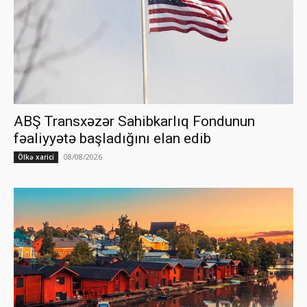
ABŞ Transxəzər Sahibkarlıq Fondunun
fəaliyyətə başladığını elan edib
08/08/2026
Ölkə xarici