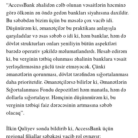
“AccessBank əhalidən cəlb olunan vəsaitlərin həcminə
görə ölkənin ən öndə gedən bankları siyahısına daxildir.
Bu səbəbdən bizim üçün bu məsələ çox vacib idi.
Düşünürəm ki, əmanətçilər bu praktikanı anlayışla
qarşıladılar və əsas səbəb o idi ki, həm banklar, həm də
dövlət strukturları onları yeniliyin bütün aspektləri
barədə operativ şəkildə məlumatlandırdı. Hesab edirəm
ki, bu verginin tətbiq olunması əhalinin banklara vəsait
yerləşdirməsinə güclü təsir etməyəcək. Çünki
əmanətlərin qorunması, dövlət tərəfindən sığortalanması
daha prioritetdir. Əmanətçilərsə bilirlər ki, Əmanətlərin
Sığortalanması Fondu depozitləri həm manatla, həm də
dollarla sığortalayır. Həmçinin düşünmürəm ki, bu
verginin tətbiqi faiz dərəcəsinin artmasına səbəb
olacaq”.
İlkin Quliyev sonda bildirib ki, AccessBank üçün
regional filiallar şəbəkəsi vacib rol oynayır: