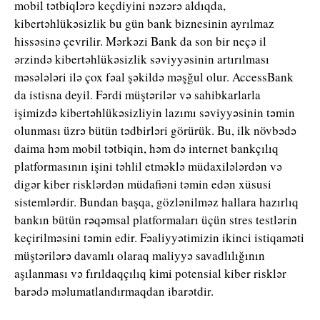
mobil tətbiqlərə keçdiyini nəzərə aldıqda,
kibertəhlükəsizlik bu gün bank biznesinin ayrılmaz
hissəsinə çevrilir. Mərkəzi Bank da son bir neçə il
ərzində kibertəhlükəsizlik səviyyəsinin artırılması
məsələləri ilə çox fəal şəkildə məşğul olur. AccessBank
da istisna deyil. Fərdi müştərilər və sahibkarlarla
işimizdə kibertəhlükəsizliyin lazımı səviyyəsinin təmin
olunması üzrə bütün tədbirləri görürük. Bu, ilk növbədə
daima həm mobil tətbiqin, həm də internet bankçılıq
platformasının işini təhlil etməklə müdaxilələrdən və
digər kiber risklərdən müdafiəni təmin edən xüsusi
sistemlərdir. Bundan başqa, gözlənilməz hallara hazırlıq
bankın bütün rəqəmsal platformaları üçün stres testlərin
keçirilməsini təmin edir. Fəaliyyətimizin ikinci istiqaməti
müştərilərə davamlı olaraq maliyyə savadlılığının
aşılanması və fırıldaqçılıq kimi potensial kiber risklər
barədə məlumatlandırmaqdan ibarətdir.