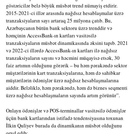
göstəricilər belə böyük müsbət trend nümayiş etdirir.
2015-2021-ci illər arasında nağdsız hesablaşmalar üzrə
tranzaksiyaların sayı artaraq 25 milyona çatıb. Bu,
Azərbaycanın bütün bank sektoru üzrə trenddir və
həmçinin AccessBank-ın kartları vasitəsilə
tranzaksiyaların müsbət dinamikasında əksini tapıb. 2021
və 2022-ci illərdə AccessBank-ın kartları ilə nağdsız
tranzaksiyaların sayını və həcmini müqayisə etsək, 30
faiz artımın olduğunu görərik – bu həm pərakəndə sektor
müştərilərinin kart tranzaksiyalarına, həm də sahibkar
müştərilərin ödənişlər üzrə nağdsız hesablaşmalarına
aiddir. Beləliklə, həm pərakəndə, həm də biznes seqmenti
üzrə nağdsız hesablaşmaların sayında artım görünür”.
Onlayn ödənişlər və POS-terminallar vasitəsilə ödənişlər
üçün bank kartlarından istifadə tendensiyasına toxunan
İlkin Quliyev burada da dinamikanın müsbət olduğunu
qeyd edib: