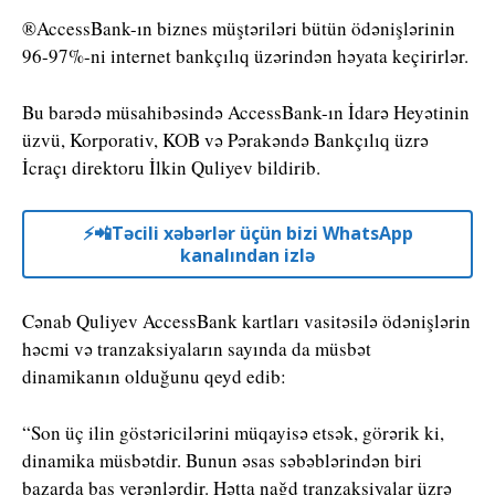
®AccessBank-ın biznes müştəriləri bütün ödənişlərinin
96-97%-ni internet bankçılıq üzərindən həyata keçirirlər.
Bu barədə müsahibəsində AccessBank-ın İdarə Heyətinin
üzvü, Korporativ, KOB və Pərakəndə Bankçılıq üzrə
İcraçı direktoru İlkin Quliyev bildirib.
⚡️📲Təcili xəbərlər üçün bizi WhatsApp
kanalından izlə
Cənab Quliyev AccessBank kartları vasitəsilə ödənişlərin
həcmi və tranzaksiyaların sayında da müsbət
dinamikanın olduğunu qeyd edib:
“Son üç ilin göstəricilərini müqayisə etsək, görərik ki,
dinamika müsbətdir. Bunun əsas səbəblərindən biri
bazarda baş verənlərdir. Hətta nağd tranzaksiyalar üzrə