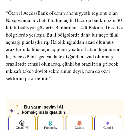
“Ötən il AccessBank ölkənin əhəmiyyətli regionu olan
Naxçıvanda növbəti filialını açdı. Hazırda bankımızın 30
filialı fəaliyyət göstərir. Bunlardan 14-ü Bakıda, 16-sı isə
bölgələrdə yerləşir. Bu il bölgələrdə daha bir neçə filial
açmağı planlaşdırırq. Hələlik işğaldan azad olunmuş
ərazilərində filial açmaq planı yoxdur. Lakin düşünürəm
ki, AccessBank gec ya da tez işğaldan azad olunmuş
ərazilərdə təmsil olunacaq, çünki bu ərazilərin gələcək
inkişafı təkcə dövlət sektorunun deyil, həm də özəl
sektorun prioritetidir”.
✦
Bu yazını sevimli AI
✦
köməkçinizlə qısaldın
✦
ChatGPT
Perplexity
Claude
Gemini