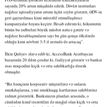
sayında 20% artım müşahidə edirik. Dövlət institutları
nağdsız iqtisadiyyatın artımı üçün səylər göstərir, ƏDV-in
geri qaytarılması kimi müxtəlif stimullaşdırıcı
kampaniyalar həyata keçirir. Hesab edirəm ki, hökumətin
bütün bu tədbirləri böyük müsbət nəticə gətirir və
nağdsız hesablaşmaların sayı bu gün qonşu ölkələrdə
olduğu kimi növbəti 3-5 il ərzində də artacaq”.
İlkin Quliyev əlavə edib ki, AccessBank Azərbaycan
bazarında 20 ildən çoxdur ki, fəaliyyət göstərir və bankın
əsas məqsədini kiçik və orta sahibkarlığa dəstək
olmaqdır.
“Biz həmçinin korporativ müştərilərə və onların
əməkdaşlarına, yəni əməkhaqqı kartlarının sahiblərinə
xidmət göstəririk. Bankımızın planları arasında, o
cümlədən kənd təsərrüfatı ilə məşğul olan kiçik və orta