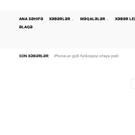
ANA SƏHIFƏ
XƏBƏRLƏR
MƏQALƏLƏR
XƏBƏR LE
ƏLAQƏ
SON XƏBƏRLƏR:
iPhone-un gizli funksiyası ortaya çıxıb