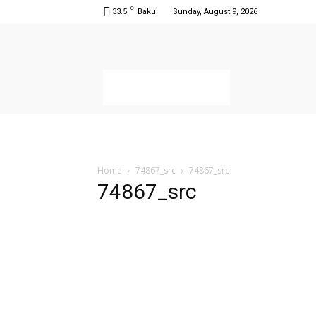
C
33.5
Baku
Sunday, August 9, 2026
Home
74867_src
74867_src
74867_src