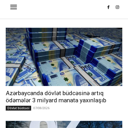
Azərbaycanda dövlət büdcəsinə artıq
ödəmələr 3 milyard manata yaxınlaşıb
07/08/2026
Dövlət büdcəsi