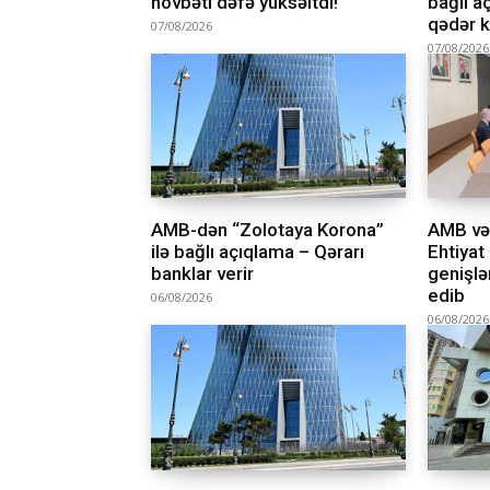
növbəti dəfə yüksəltdi!
bağlı a
qədər k
07/08/2026
07/08/2026
AMB-dən “Zolotaya Korona”
AMB və
ilə bağlı açıqlama – Qərarı
Ehtiyat
banklar verir
genişlə
edib
06/08/2026
06/08/2026