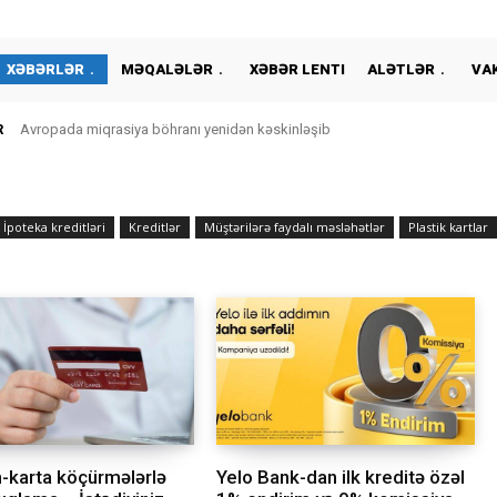
XƏBƏRLƏR
MƏQALƏLƏR
XƏBƏR LENTI
ALƏTLƏR
VA
R
Avropada miqrasiya böhranı yenidən kəskinləşib
İpoteka kreditləri
Kreditlər
Müştərilərə faydalı məsləhətlər
Plastik kartlar
-karta köçürmələrlə
Yelo Bank-dan ilk kreditə özəl