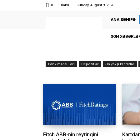
C
31.5
Baku
Sunday, August 9, 2026
ANA SƏHIFƏ
SON XƏBƏRLƏ
Bank məhsulları
Depozitlər
Ən yaxşı kreditlər
Fitch ABB-nin reytinqini
Kartdan