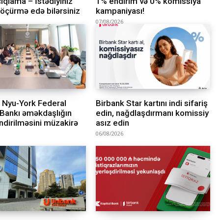
çıqlama – İstədiyiniz
1% endirim və 0% komissiya
öçürmə edə bilərsiniz
kampaniyası!
07/08/2026
 Nyu-York Federal
Birbank Star kartını indi sifariş
 Bankı əməkdaşlığın
edin, nağdlaşdırmanı komissiy
ndirilməsini müzakirə
asız edin
06/08/2026