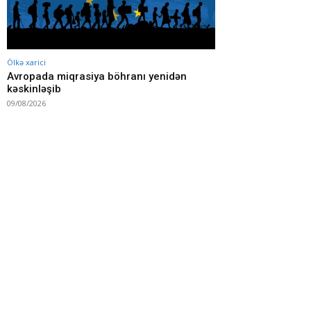
Ölkə xarici
Avropada miqrasiya böhranı yenidən
kəskinləşib
09/08/2026