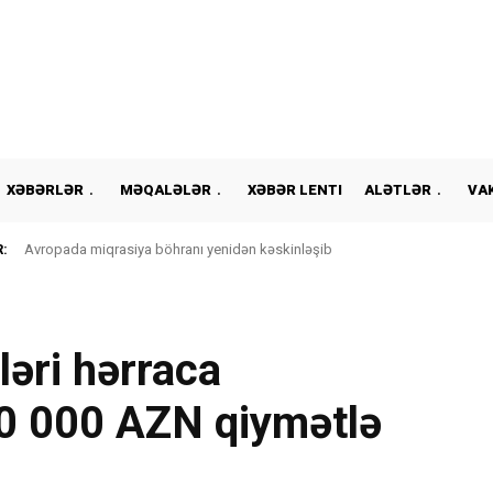
XƏBƏRLƏR
MƏQALƏLƏR
XƏBƏR LENTI
ALƏTLƏR
VA
:
Avropada miqrasiya böhranı yenidən kəskinləşib
ləri hərraca
-10 000 AZN qiymətlə