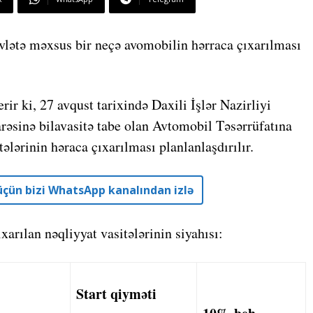
lətə məxsus bir neçə avomobilin hərraca çıxarılması
ir ki, 27 avqust tarixində Daxili İşlər Nazirliyi
əsinə bilavasitə tabe olan Avtomobil Təsərrüfatına
lərinin həraca çıxarılması planlanlaşdırılır.
r üçün bizi WhatsApp kanalından izlə
xarılan nəqliyyat vasitələrinin siyahısı:
Start qiyməti