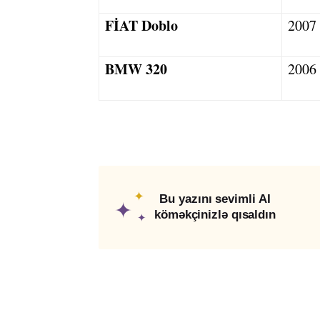
FİAT Doblo
2007
BMW 320
2006
✦
Bu yazını sevimli AI
✦
köməkçinizlə qısaldın
✦