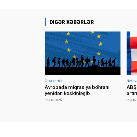
DIGƏR XƏBƏRLƏR
Ölkə xarici
Neft v
Avropada miqrasiya böhranı
ABŞ 
yenidən kəskinləşib
artı
09/08/2026
09/08/