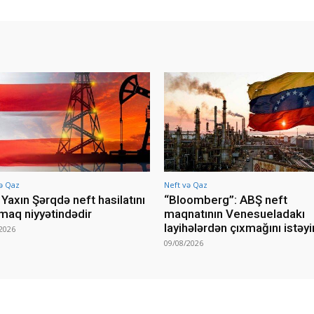
ə Qaz
Neft və Qaz
Yaxın Şərqdə neft hasilatını
“Bloomberg”: ABŞ neft
rmaq niyyətindədir
maqnatının Venesueladakı
layihələrdən çıxmağını istəyi
2026
09/08/2026