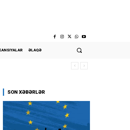
KANSIYALAR
ƏLAQƏ
SON XƏBƏRLƏR