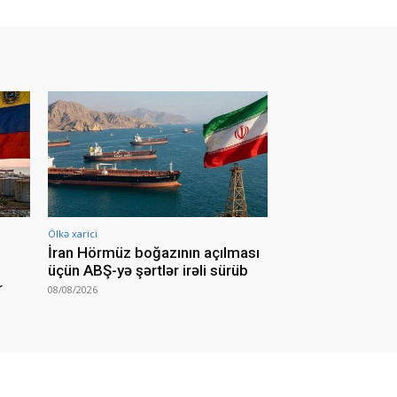
Ölkə xarici
İran Hörmüz boğazının açılması
üçün ABŞ-yə şərtlər irəli sürüb
r
08/08/2026