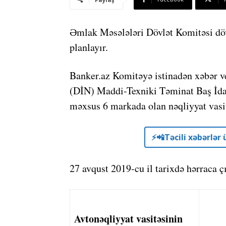
Əmlak Məsələləri Dövlət Komitəsi döv
planlayır.
Banker.az Komitəyə istinadən xəbər ver
(DİN) Maddi-Texniki Təminat Baş İdar
məxsus 6 markada olan nəqliyyat vasitə
⚡️📲Təcili xəbərlə
27 avqust 2019-cu il tarixdə hərraca çı
Avtonəqliyyat vasitəsinin