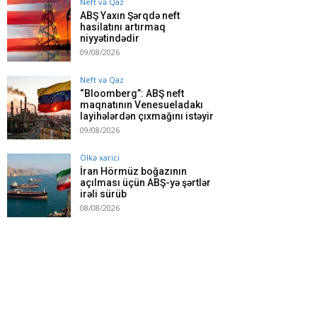
Neft və Qaz
ABŞ Yaxın Şərqdə neft
hasilatını artırmaq
niyyətindədir
09/08/2026
Neft və Qaz
“Bloomberg”: ABŞ neft
maqnatının Venesueladakı
layihələrdən çıxmağını istəyir
09/08/2026
Ölkə xarici
İran Hörmüz boğazının
açılması üçün ABŞ-yə şərtlər
irəli sürüb
08/08/2026