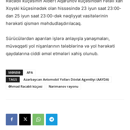
Rəcəbli küçəsinin Albert Aqarunov küçəsindən Fətəli xan
Xoyski küçəsinədək olan hissəsində 23 iyun saat 23:00-
dan 25 iyun saat 23:00-dək nəqliyyat vasitələrinin
hərəkəti qismən məhdudlaşdırılacaq.
Sürücülərdən aparılan işlərə anlayışla yanaşmaları,
müvəqqəti yol nişanlarının tələblərinə və yol hərəkəti
qaydalarına ciddi əməl etmələri xahiş olunub.
MƏNBƏ
APA
TAGS
Azərbaycan Avtomobil Yolları Dövlət Agentliyi (AAYDA)
Əhməd Rəcəbli küçəsi
Nərimanov rayonu