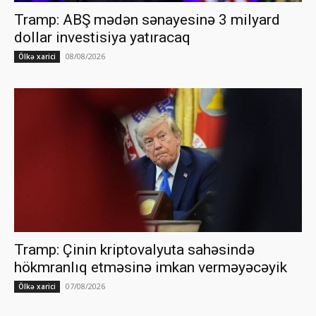
Tramp: ABŞ mədən sənayesinə 3 milyard
dollar investisiya yatıracaq
08/08/2026
Ölkə xarici
Tramp: Çinin kriptovalyuta sahəsində
hökmranlıq etməsinə imkan verməyəcəyik
07/08/2026
Ölkə xarici