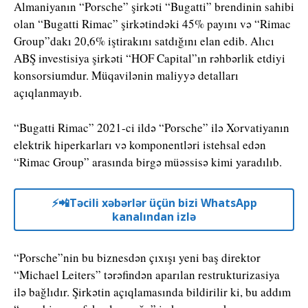
Almaniyanın “
Porsche”
şirkəti “Bugatti” brendinin sahibi
olan “
Bugatti Rimac”
şirkətindəki 45% payını və “
Rimac
Group”
dakı 20,6% iştirakını satdığını elan edib. Alıcı
ABŞ investisiya şirkəti “
HOF Capital”
ın rəhbərlik etdiyi
konsorsiumdur. Müqavilənin maliyyə detalları
açıqlanmayıb.
“Bugatti Rimac” 2021-ci ildə “Porsche” ilə Xorvatiyanın
elektrik hiperkarları və komponentləri istehsal edən
“Rimac Group” arasında birgə müəssisə kimi yaradılıb.
⚡️📲Təcili xəbərlər üçün bizi WhatsApp
kanalından izlə
“Porsche”nin bu biznesdən çıxışı yeni baş direktor
“
Michael Leiters”
tərəfindən aparılan restrukturizasiya
ilə bağlıdır. Şirkətin açıqlamasında bildirilir ki, bu addım