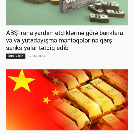
ABŞ İrana yardım etdiklərinə görə banklara
və valyutadəyişmə məntəqələrinə qarşı
sanksiyalar tətbiq edib
07/08/2026
Ölkə xarici