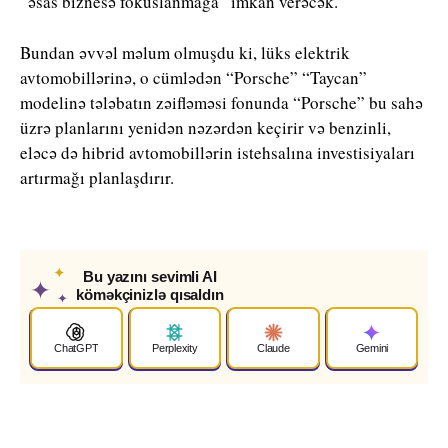
“əsas biznesə fokuslanmağa” imkan verəcək.
Bundan əvvəl məlum olmuşdu ki, lüks elektrik
avtomobillərinə, o cümlədən “Porsche” “Taycan”
modelinə tələbatın zəifləməsi fonunda “Porsche” bu sahə
üzrə planlarını yenidən nəzərdən keçirir və benzinli,
eləcə də hibrid avtomobillərin istehsalına investisiyaları
artırmağı planlaşdırır.
✦
Bu yazını sevimli AI
✦
köməkçinizlə qısaldın
✦
ChatGPT
Perplexity
Claude
Gemini