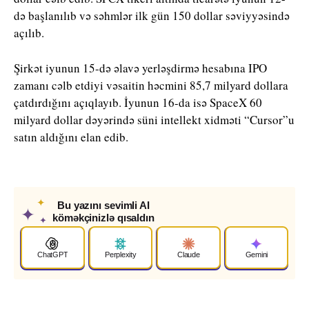
də başlanılıb və səhmlər ilk gün 150 dollar səviyyəsində
açılıb.
Şirkət iyunun 15-də əlavə yerləşdirmə hesabına IPO
zamanı cəlb etdiyi vəsaitin həcmini 85,7 milyard dollara
çatdırdığını açıqlayıb. İyunun 16-da isə SpaceX 60
milyard dollar dəyərində süni intellekt xidməti “Cursor”u
satın aldığını elan edib.
✦
Bu yazını sevimli AI
✦
köməkçinizlə qısaldın
✦
ChatGPT
Perplexity
Claude
Gemini