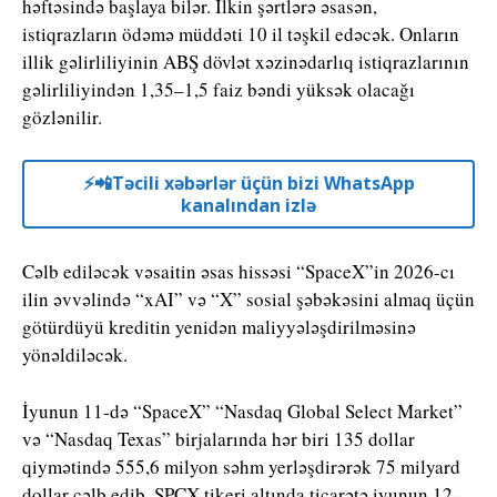
həftəsində başlaya bilər. İlkin şərtlərə əsasən,
istiqrazların ödəmə müddəti 10 il təşkil edəcək. Onların
illik gəlirliliyinin ABŞ dövlət xəzinədarlıq istiqrazlarının
gəlirliliyindən 1,35–1,5 faiz bəndi yüksək olacağı
gözlənilir.
⚡️📲Təcili xəbərlər üçün bizi WhatsApp
kanalından izlə
Cəlb ediləcək vəsaitin əsas hissəsi “SpaceX”in 2026-cı
ilin əvvəlində “
xAI”
və “
X”
sosial şəbəkəsini almaq üçün
götürdüyü kreditin yenidən maliyyələşdirilməsinə
yönəldiləcək.
İyunun 11-də “SpaceX” “Nasdaq Global Select Market”
və “Nasdaq Texas” birjalarında hər biri 135 dollar
qiymətində 555,6 milyon səhm yerləşdirərək 75 milyard
dollar cəlb edib. SPCX tikeri altında ticarətə iyunun 12-