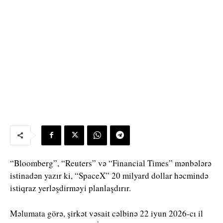
“Bloomberg”
, “
Reuters”
və “
Financial Times”
mənbələrə
istinadən yazır ki, “
SpaceX”
20 milyard dollar həcmində
istiqraz yerləşdirməyi planlaşdırır.
Məlumata görə, şirkət vəsait cəlbinə 22 iyun 2026-cı il