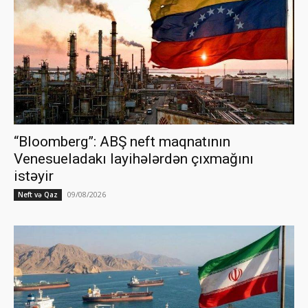
“Bloomberg”: ABŞ neft maqnatının
Venesueladakı layihələrdən çıxmağını
istəyir
09/08/2026
Neft və Qaz