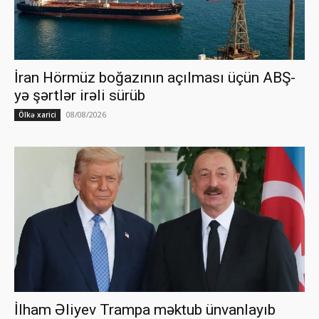
İran Hörmüz boğazının açılması üçün ABŞ-
yə şərtlər irəli sürüb
08/08/2026
Ölkə xarici
İlham Əliyev Trampa məktub ünvanlayıb