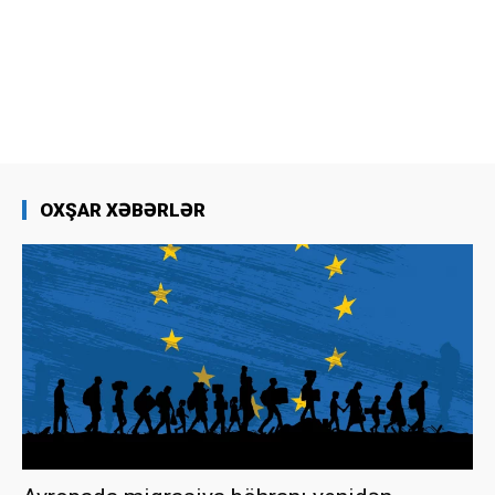
OXŞAR XƏBƏRLƏR