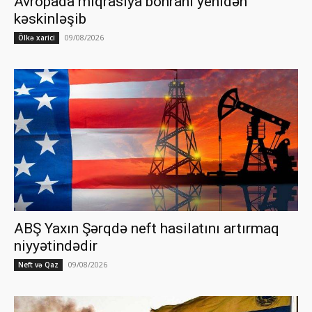
Avropada miqrasiya böhranı yenidən
kəskinləşib
09/08/2026
Ölkə xarici
ABŞ Yaxın Şərqdə neft hasilatını artırmaq
niyyətindədir
09/08/2026
Neft və Qaz