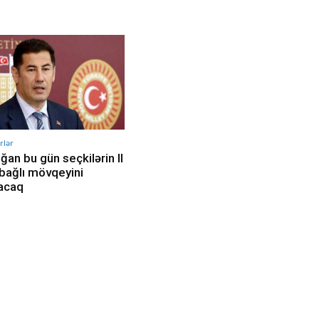
rlər
ğan bu gün seçkilərin II
ə bağlı mövqeyini
acaq