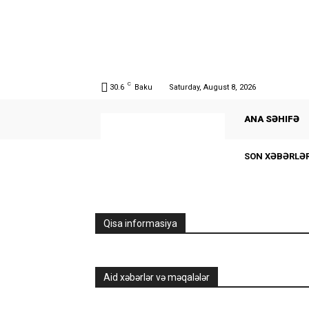
C
30.6
Baku
Saturday, August 8, 2026
ANA SƏHIFƏ
SON XƏBƏRLƏ
Qisa informasiya
Aid xəbərlər və məqalələr