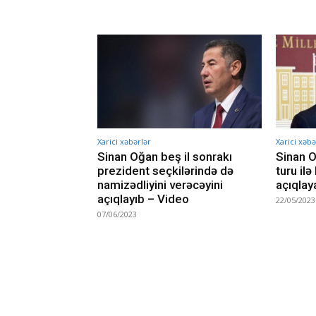
Xarici xəbərlər
Xarici xəbə
Sinan Oğan beş il sonrakı
Sinan O
prezident seçkilərində də
turu il
namizədliyini verəcəyini
açıqlay
açıqlayıb – Video
22/05/2023
07/06/2023