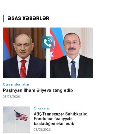
ƏSAS XƏBƏRLƏR
Əsas məlumatlar
Paşinyan İlham Əliyevə zəng edib
08/08/2026
Ölkə xarici
ABŞ Transxəzər Sahibkarlıq
Fondunun fəaliyyətə
başladığını elan edib
08/08/2026