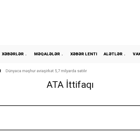
XƏBƏRLƏR
MƏQALƏLƏR
XƏBƏR LENTI
ALƏTLƏR
VA
R
Dünyaca məşhur aviaşirkət 5,7 milyarda satılır
ATA İttifaqı