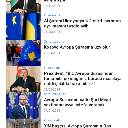
14/11/2024
Ölkə xarici
Aİ Şurası Ukraynaya 4.2 mlrd. avronun
ayrılmasını təsdiqləyib
06/08/2024
Xarici xəbərlər
Kosovo Avropa Şurasına üzv olur
28/03/2024
Ölkə daxili
Prezident: “Biz Avropa Şurasından
tamamilə çıxmağımız barədə məsələyə
ciddi şəkildə baxa bilərik”
28/02/2024
Xarici xəbərlər
Avropa Şurasının sədri Şarl Mişel
vaxtından əvvəl istefa verəcək
07/01/2024
Ölkə daxili
XİN başçısı Avropa Şurasının Baş