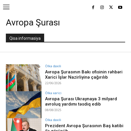
Avropa Şurası
Qisa informasiya
Ölkə daxili
Avropa Şurasının Bakı ofisinin rəhbəri
Xarici İşlər Nazirliyinə çağırılıb
22/06/2026
Ölkə xarici
Avropa Şurası Ukraynaya 3 milyard
avroluq yardımı təsdiq edib
08/08/2025
Ölkə daxili
Prezident Avropa Şurasının Baş katibi
ilə görüşüb