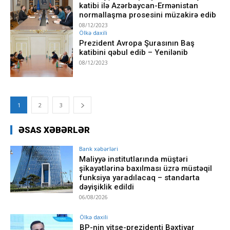
katibi ilə Azərbaycan-Ermənistan
normallaşma prosesini müzakirə edib
08/12/2023
Ölkə daxili
Prezident Avropa Şurasının Baş
katibini qəbul edib – Yenilənib
08/12/2023
1
2
3
ƏSAS XƏBƏRLƏR
Bank xəbərləri
Maliyyə institutlarında müştəri
şikayətlərinə baxılması üzrə müstəqil
funksiya yaradılacaq – standarta
dəyişiklik edildi
06/08/2026
Ölkə daxili
BP-nin vitse-prezidenti Bəxtiyar