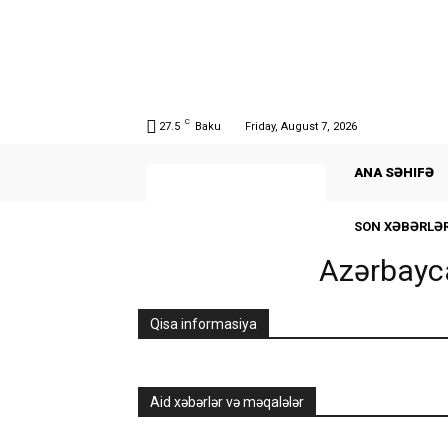
C
27.5
Baku
Friday, August 7, 2026
ANA SƏHIFƏ
SON XƏBƏRLƏ
Azərbayca
Qisa informasiya
Aid xəbərlər və məqalələr