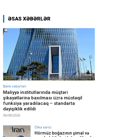
ƏSAS XƏBƏRLƏR
Bank xəbərləri
Maliyyə institutlarında müştəri
şikayətlərinə baxılması üzrə müstəqil
funksiya yaradılacaq – standarta
dəyişiklik edildi
06/08/2026
Ölkə xarici
Hörmüz boğazının şimal və