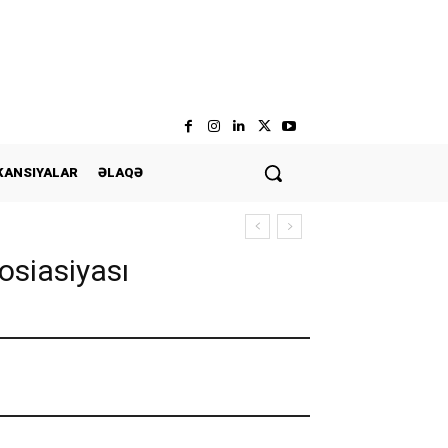
KANSIYALAR
ƏLAQƏ
osiasiyası