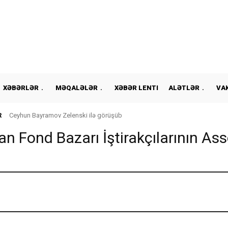
XƏBƏRLƏR
MƏQALƏLƏR
XƏBƏR LENTI
ALƏTLƏR
VA
R
Ceyhun Bayramov Zelenski ilə görüşüb
n Fond Bazarı İştirakçılarının Ass