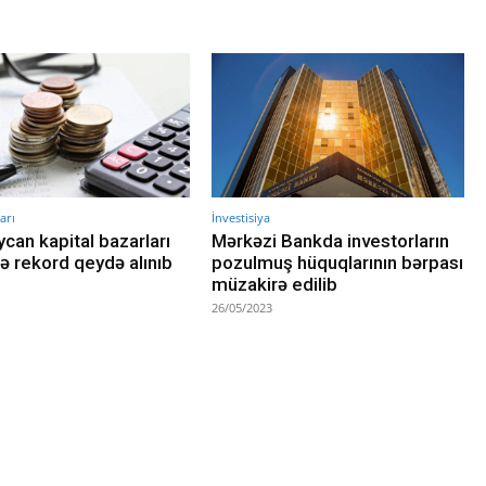
arı
İnvestisiya
can kapital bazarları
Mərkəzi Bankda investorların
də rekord qeydə alınıb
pozulmuş hüquqlarının bərpası
müzakirə edilib
26/05/2023