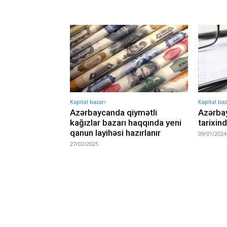
Kapital bazarı
Kapital baz
Azərbaycanda qiymətli
Azərbay
kağızlar bazarı haqqında yeni
tarixin
qanun layihəsi hazırlanır
09/01/2024
27/02/2025